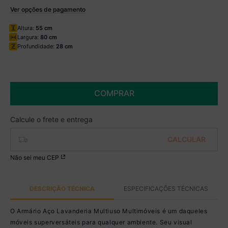
Ver opções de pagamento
Boleto
Altura:
55 cm
R$ 474,99 à vista no Boleto
Largura:
80 cm
(
5
% de desconto)
Profundidade:
28 cm
Você economiza
R$ 25,00
COMPRAR
Não sei meu CEP
DESCRIÇÃO TÉCNICA
ESPECIFICAÇÕES TÉCNICAS
O Armário Aço Lavanderia Multiuso Multimóveis é um daqueles
móveis superversáteis para qualquer ambiente. Seu visual