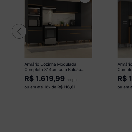
Armário Cozinha Modulada
Armári
Completa 314cm com Balcão
Comple
Veneza Multimóveis MP3757
Multim
R$
1.619,99
R$
1
Preto/Dourado
no pix
Madeir
ou em até
18
x de
R$ 116,81
ou em 