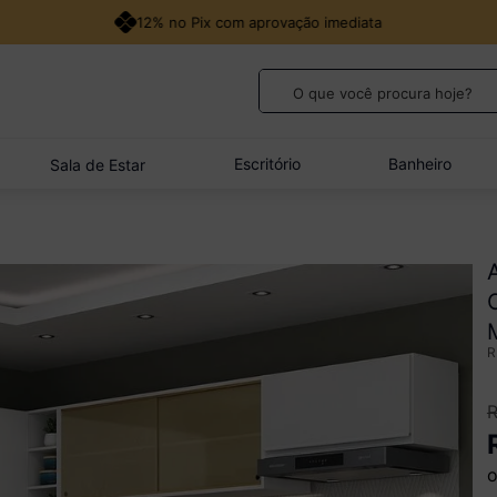
12% no Pix com aprovação imediata
O que você procura hoje?
TERMOS MAIS BUSCADOS
1
º
guarda roupa casal
Escritório
Banheiro
Sala de Estar
2
º
cozinha canto
3
º
veneza
4
º
sofá
5
º
quarto bebê completo
o