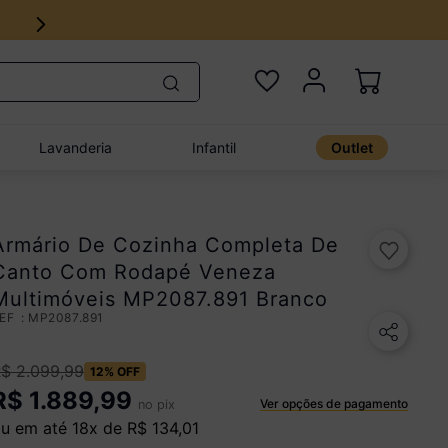
18x no cartão de crédito
Lavanderia
Infantil
Outlet
Armário De Cozinha Completa De
Canto Com Rodapé Veneza
Multimóveis MP2087.891 Branco
:
MP2087.891
R$
2
.
099
,
99
12%
OFF
R$
1.889,99
Ver opções de pagamento
no pix
u em até
18
x de
R$
134
,
01