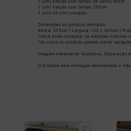
1 (um) balcão com tampo de canto 90cm
1 (um) balcão com tampo 120cm
1 (um) kit com rodapés
Dimensões do produto montado:
Pix
Altura: 203cm | Largura: 152 x 242cm | Pr
*Você pode consultar as medidas internas 
R$ 1.889,99 à vist
(
10
% de desconto)
*As cores do produto podem sofrer variaçõe
Você economiza
Imagem meramente ilustrativa. Decoração 
O produto será entregue desmontado e não 