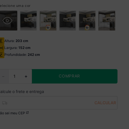
elecione uma cor
Altura:
203 cm
Largura:
152 cm
Profundidade:
242 cm
COMPRAR
－
＋
ão sei meu CEP