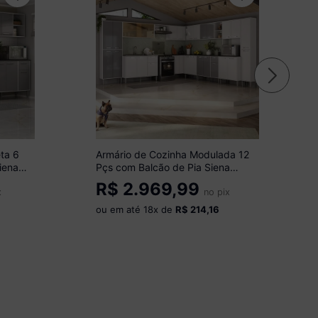
ta 6
Armário de Cozinha Modulada 12
iena
Pçs com Balcão de Pia Siena
Multimóveis MP2240
R$
2.969,99
x
Branco/Lacca Fumê
no pix
ou em até
18
x de
R$ 214,16