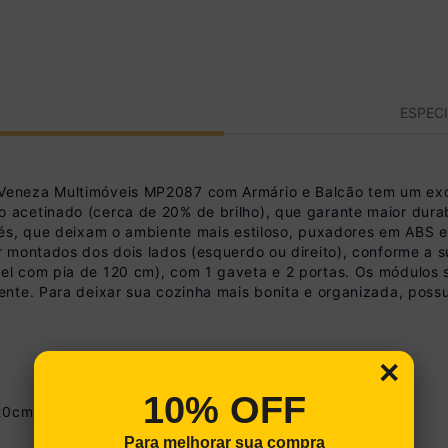
ESPEC
eneza Multimóveis MP2087 com Armário e Balcão tem um exc
cetinado (cerca de 20% de brilho), que garante maior durabi
pés, que deixam o ambiente mais estiloso, puxadores em ABS
 montados dos dois lados (esquerdo ou direito), conforme a su
l com pia de 120 cm), com 1 gaveta e 2 portas. Os módulos s
nte. Para deixar sua cozinha mais bonita e organizada, possu
×
10% OFF
120cm
Para melhorar sua compra