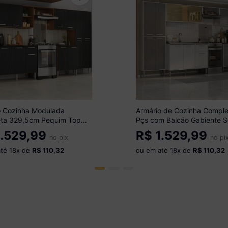
o Cozinha Modulada
Armário de Cozinha Comple
ta 329,5cm Pequim Top
Pçs com Balcão Gabiente S
óveis MP3767
Multimóveis MP2243
.529,99
R$
1.529,99
ado/Preto
no pix
Branco/Lacca Fumê
no pi
até
18
x de
R$ 110,32
ou em até
18
x de
R$ 110,32