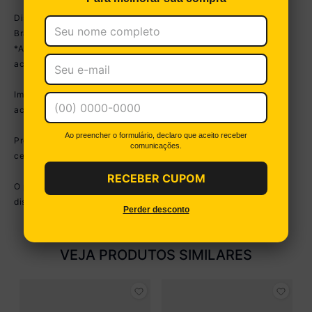
Disponível nas cores:
Branco - Preto Acetinado Texturizado
*As cores do produto podem sofrer variações de tonalidade de
acordo com as configurações do seu dispositivo.
Imagem meramente ilustrativa. Decoração e eletros não
acompanham o produto.
Ao preencher o formulário, declaro que aceito receber
Produto NOVO - acompanha nota fiscal, manual de montagem e
comunicações.
certificado de garantia.
RECEBER CUPOM
O produto será entregue desmontado e a Multimóveis não
disponibiliza o serviço de montagem.
Perder desconto
VEJA PRODUTOS SIMILARES