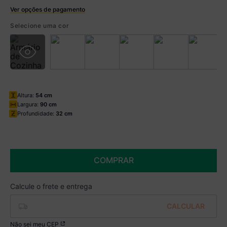
Ver opções de pagamento
Boleto
Selecione uma cor
R$ 322,99 à vista no Boleto
(
5
% de desconto)
Você economiza
R$ 17,00
Altura:
54 cm
Largura:
90 cm
Profundidade:
32 cm
COMPRAR
Não sei meu CEP