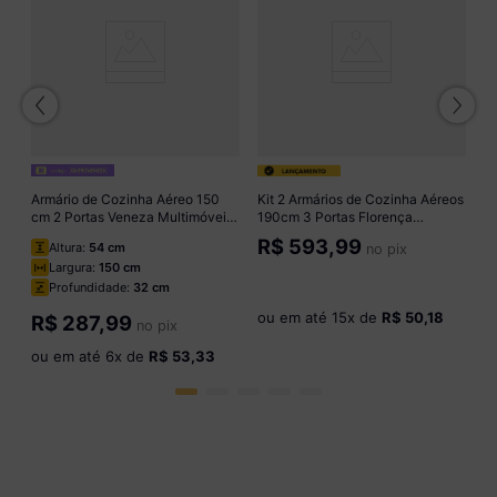
 2
A
P
M
R
Armário de Cozinha Aéreo 150
Kit 2 Armários de Cozinha Aéreos
cm 2 Portas Veneza Multimóveis
190cm 3 Portas Florença
o
MP3741.895 Preto
Multimóveis MP2440 Preto
R$
593,99
Altura:
54 cm
no pix
Largura:
150 cm
Profundidade:
32 cm
ou em até
15
x de
R$ 50,18
R$
287,99
no pix
ou em até
6
x de
R$ 53,33