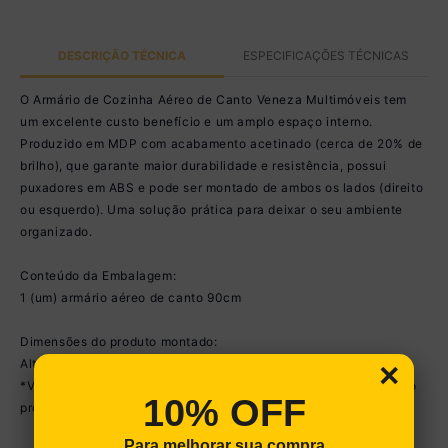
DESCRIÇÃO TÉCNICA
ESPECIFICAÇÕES TÉCNICAS
O Armário de Cozinha Aéreo de Canto Veneza Multimóveis tem
um excelente custo benefício e um amplo espaço interno.
Produzido em MDP com acabamento acetinado (cerca de 20% de
brilho), que garante maior durabilidade e resistência, possui
puxadores em ABS e pode ser montado de ambos os lados (direito
ou esquerdo). Uma solução prática para deixar o seu ambiente
organizado.
Conteúdo da Embalagem:
1 (um) armário aéreo de canto 90cm
Dimensões do produto montado:
Altura: 54cm | Largura: 90cm | Profundidade: 32cm
×
*Você pode consultar as medidas internas na imagem técnica do
10% OFF
produto.
Para melhorar sua compra