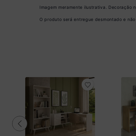
Imagem meramente ilustrativa. Decoração 
O produto será entregue desmontado e não 
Pix
R$ 359,99 à vista
(
10
% de desconto)
Você economiza