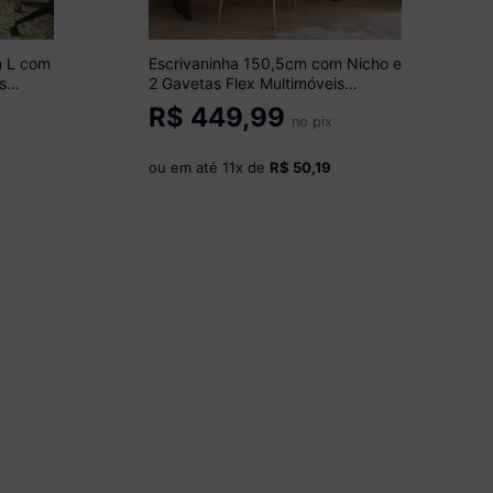
m L com
Escrivaninha 150,5cm com Nicho e
s
2 Gavetas Flex Multimóveis
MP6035 Preto
R$
449,99
no pix
ou em até
11
x de
R$ 50,19