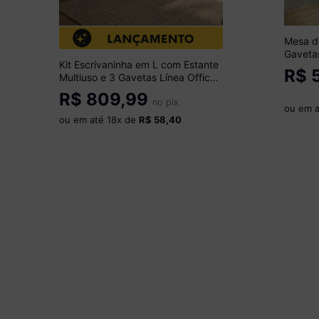
Mesa de
Gavetas
Kit Escrivaninha em L com Estante
MP6046
R$
5
Multiuso e 3 Gavetas Línea Office
Multimóveis MP6081 Branco
R$
809,99
no pix
ou em 
ou em até
18
x de
R$ 58,40