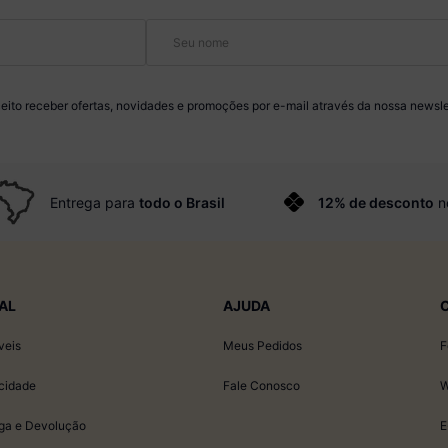
eito receber ofertas, novidades e promoções por e-mail através da nossa newsle
Entrega para
todo o Brasil
12% de desconto
n
AL
AJUDA
veis
Meus Pedidos
F
acidade
Fale Conosco
W
ega e Devolução
E