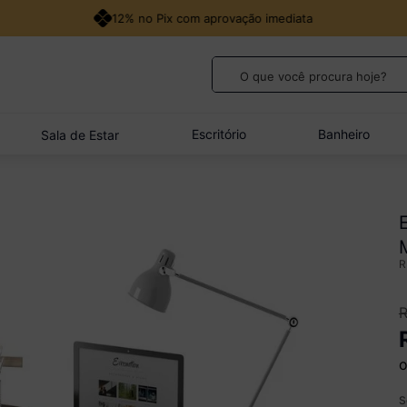
12% no Pix com aprovação imediata
O que você procura hoje?
TERMOS MAIS BUSCADOS
1
º
guarda roupa casal
Escritório
Banheiro
Sala de Estar
2
º
cozinha canto
3
º
sofá
4
º
veneza
5
º
quarto bebê completo
o
S