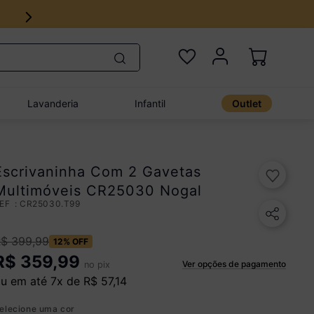
Lavanderia
Infantil
Outlet
Escrivaninha Com 2 Gavetas
Multimóveis CR25030 Nogal
:
CR25030.T99
R$
399
,
99
12%
OFF
R$
359,99
Ver opções de pagamento
no pix
u em até
7
x de
R$
57
,
14
elecione uma cor