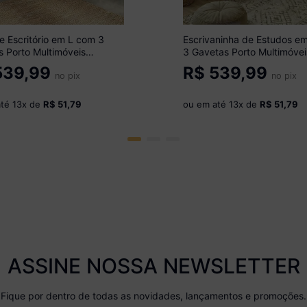
 Escritório em L com 3
Escrivaninha de Estudos e
 Porto Multimóveis
3 Gavetas Porto Multimóvei
 Madeirado/Preto
MP6045 Madeirado/Preto
39,99
R$
539,99
no pix
no pix
até
13
x de
R$ 51,79
ou em até
13
x de
R$ 51,79
ASSINE NOSSA NEWSLETTER
Fique por dentro de todas as novidades, lançamentos e promoções.