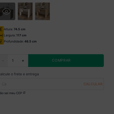
Altura:
74.5 cm
Largura:
117 cm
Profundidade:
46.5 cm
COMPRAR
－
＋
ão sei meu CEP