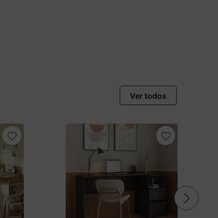
vista no Boleto
nto)
omiza
R$ 20,00
Ver todos