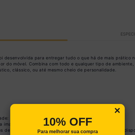
ESPEC
oi desenvolvida para entregar tudo o que há de mais prático n
r do móvel. Combina com todo e qualquer tipo de ambiente, p
stico, clássico, ou até mesmo cheio de personalidade.
×
10% OFF
dade: 46,5cm
na imagem técnica do produto.
s de tonalidade de acordo com as configurações do seu dispo
Para melhorar sua compra