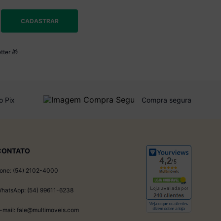
CADASTRAR
tter 🎁
o Pix
Compra segura
CONTATO
one: (54) 2102-4000
hatsApp: (54) 99611-6238
-mail: fale@multimoveis.com