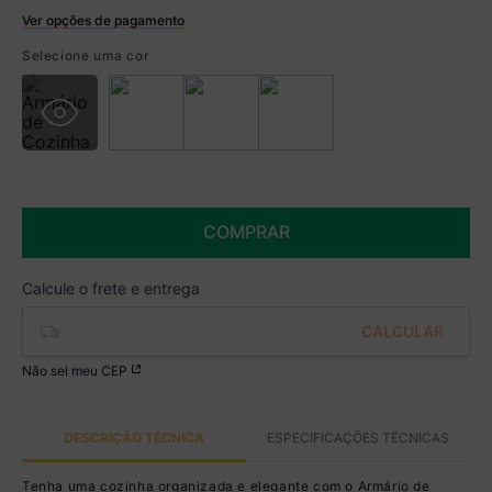
Ver opções de pagamento
Boleto
Selecione uma cor
R$ 284,99 à vista no Boleto
(
5
% de desconto)
Você economiza
R$ 15,00
COMPRAR
Não sei meu CEP
DESCRIÇÃO TÉCNICA
ESPECIFICAÇÕES TÉCNICAS
Tenha uma cozinha organizada e elegante com o Armário de