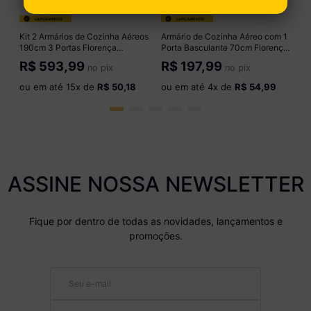
o
Kit 2 Armários de Cozinha Aéreos
Armário de Cozinha Aéreo com 1
190cm 3 Portas Florença
Porta Basculante 70cm Florença
Multimóveis MP2440 Preto
Multimóveis MP2428 Preto
R$
593,99
R$
197,99
no pix
no pix
ou em até
15
x de
R$ 50,18
ou em até
4
x de
R$ 54,99
ASSINE NOSSA NEWSLETTER
Fique por dentro de todas as novidades, lançamentos e
promoções.