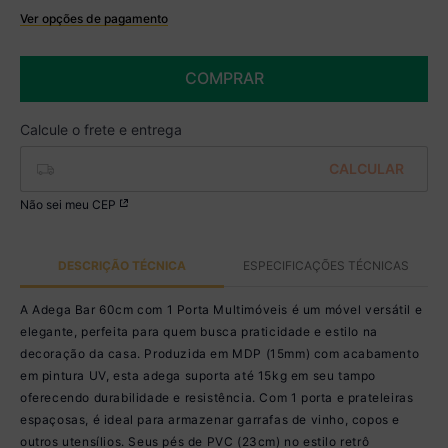
Ver opções de pagamento
Boleto
R$ 284,99 à vista no Boleto
COMPRAR
(
5
% de desconto)
Você economiza
R$ 15,00
Não sei meu CEP
DESCRIÇÃO TÉCNICA
ESPECIFICAÇÕES TÉCNICAS
A Adega Bar 60cm com 1 Porta Multimóveis é um móvel versátil e
elegante, perfeita para quem busca praticidade e estilo na
decoração da casa. Produzida em MDP (15mm) com acabamento
em pintura UV, esta adega suporta até 15kg em seu tampo
oferecendo durabilidade e resistência. Com 1 porta e prateleiras
espaçosas, é ideal para armazenar garrafas de vinho, copos e
outros utensílios. Seus pés de PVC (23cm) no estilo retrô