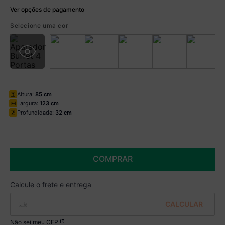
Ver opções de pagamento
Boleto
Selecione uma cor
R$ 360,99 à vista no Boleto
(
5
% de desconto)
Você economiza
R$ 19,00
Altura:
85 cm
Largura:
123 cm
Profundidade:
32 cm
COMPRAR
Não sei meu CEP