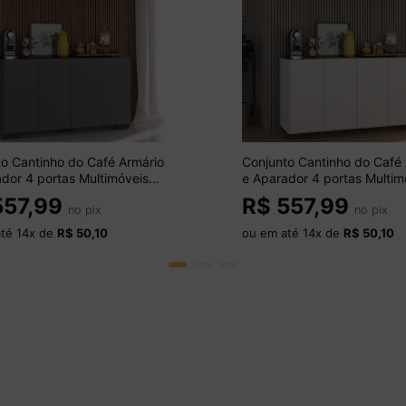
o Cantinho do Café Armário
Conjunto Cantinho do Café
dor 4 portas Multimóveis
e Aparador 4 portas Multim
 Grafite/Preto
MP1085 Branco/Preto
57,99
R$
557,99
no pix
no pix
até
14
x de
R$ 50,10
ou em até
14
x de
R$ 50,10