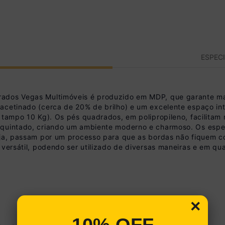
ESPEC
rados Vegas Multimóveis é produzido em MDP, que garante ma
acetinado (cerca de 20% de brilho) e um excelente espaço int
o tampo 10 Kg). Os pés quadrados, em polipropileno, facilitam
equintado, criando um ambiente moderno e charmoso. Os espel
eja, passam por um processo para que as bordas não fiquem c
 versátil, podendo ser utilizado de diversas maneiras e em qu
×