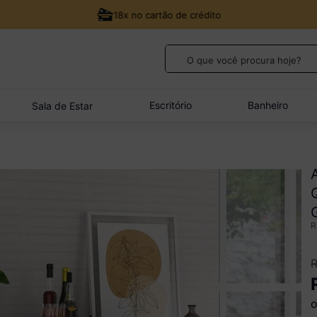
18x no cartão de crédito
O que você procura hoje?
TERMOS MAIS BUSCADOS
1
º
guarda roupa casal
Escritório
Banheiro
Sala de Estar
2
º
cozinha canto
3
º
veneza
4
º
sofá
5
º
quarto bebê completo
o