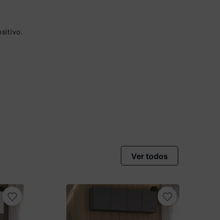
sitivo.
vista no Boleto
nto)
omiza
R$ 21,00
Ver todos