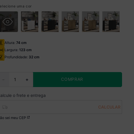
elecione uma cor
Altura:
74 cm
Largura:
123 cm
Profundidade:
32 cm
COMPRAR
－
＋
ão sei meu CEP