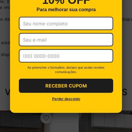
10% OFF
ade: 32cm
na imagem técnica do produto.
Para melhorar sua compra
s de tonalidade de acordo com as configurações do seu dispo
Boleto
Cartão de Crédito
e eletros não acompanham o produto.
no Pix
R$ 398,99 à 
(
5
% de desco
disponibilizamos o serviço de montagem.
Até 12x sem juros
R$ 42,00
Você econ
De 13x a 18x com juros
1,25% a.m
Ao preencher o formulário, declaro que aceito receber
Parcele em até 18x. Juros aplicados a partir da 13ª parcela
comunicações.
Ver parcelamento detalhado
RECEBER CUPOM
VEJA PRODUTOS SIMILARES
Perder desconto