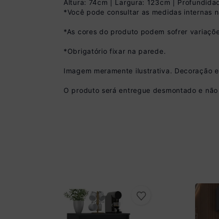
Altura: 74cm | Largura: 123cm | Profundid
*Você pode consultar as medidas internas 
*As cores do produto podem sofrer variaçõe
*Obrigatório fixar na parede.
Pix
Imagem meramente ilustrativa. Decoração 
R$ 377,99 à vista 
(
10
% de desconto)
O produto será entregue desmontado e não 
Você economiza