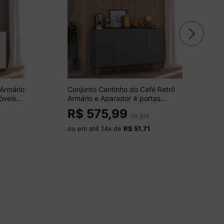
 Armário
Conjunto Cantinho do Café Retrô
óveis
Armário e Aparador 4 portas
Multimóveis MP1084
R$
575,99
Grafite/Natural
no pix
ou em até
14
x de
R$ 51,71