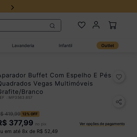
Lavanderia
Infantil
Outlet
Aparador Buffet Com Espelho E Pés
Quadrados Vegas Multimóveis
Grafite/Branco
:
MP3563.657
R$
419
,
99
12%
OFF
R$
377,99
Ver opções de pagamento
no pix
u em até
8
x de
R$
52
,
49