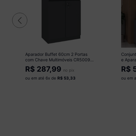
Aparador Buffet 60cm 2 Portas
Conjunt
com Chave Multimóveis CR50099
e Apara
Preto
MP1085
R$
287,99
R$
5
no pix
ou em até
6
x de
R$ 53,33
ou em 