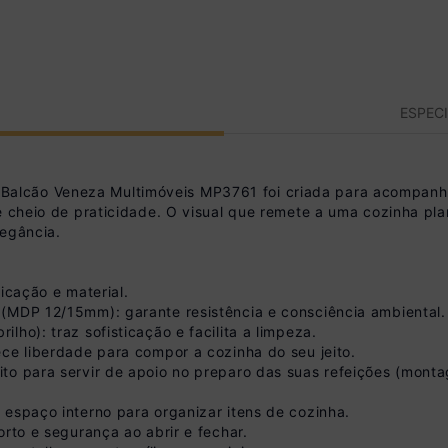
ESPEC
lcão Veneza Multimóveis MP3761 foi criada para acompanha
 e cheio de praticidade. O visual que remete a uma cozinha pl
legância.
icação e material.
(MDP 12/15mm): garante resistência e consciência ambiental.
ho): traz sofisticação e facilita a limpeza.
ece liberdade para compor a cozinha do seu jeito.
ito para servir de apoio no preparo das suas refeições (mon
 espaço interno para organizar itens de cozinha.
orto e segurança ao abrir e fechar.