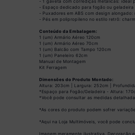
- 1 gaveta com corrediças metálicas: ideal p
- Espaço dedicado para fogão ou geladeira (
- Puxadores em ABS com design alongado: 
- Pés em polipropileno no estilo retrô: char
Conteúdo da Embalagem:
1 (um) Armário Aéreo 120cm
1 (um) Armário Aéreo 70cm
1 (um) Balcão com Tampo 120cm
1 (um) Paneleiro 62cm
Manual de Montagem
Kit Ferragem
Dimensões do Produto Montado:
Altura: 203cm | Largura: 252cm | Profundid
*Espaço para Fogão/Geladeira - Altura: 17
*Você pode consultar as medidas detalhada
Pix
R$ 1.169,99 à vist
*As cores do produto podem sofrer variaçõe
(
10
% de desconto)
Você economiza
*Aqui na Loja Multimóveis, você pode concl
Imagem meramente ilustrativa. Decoração 