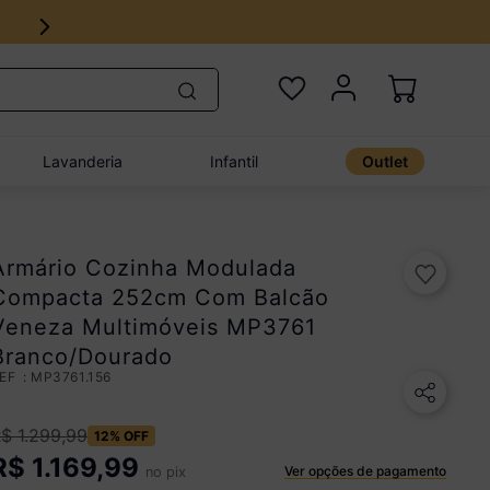
Lavanderia
Infantil
Outlet
Armário Cozinha Modulada
Compacta 252cm Com Balcão
Veneza Multimóveis MP3761
Branco/Dourado
:
MP3761.156
R$
1
.
299
,
99
12%
OFF
R$
1.169,99
Ver opções de pagamento
no pix