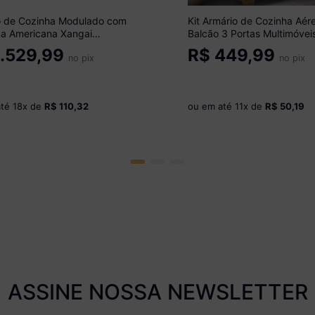
o de Cozinha Modulado com
Kit Armário de Cozinha Aér
a Americana Xangai
Balcão 3 Portas Multimóvei
óveis MP2206 Branco
MP2169 Branco/Natural
.529,99
R$
449,99
no pix
no pix
até
18
x de
R$ 110,32
ou em até
11
x de
R$ 50,19
ASSINE NOSSA NEWSLETTER