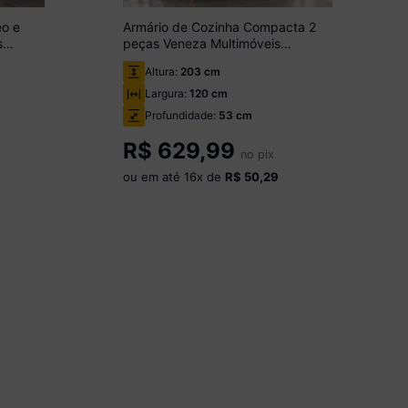
eo e
Armário de Cozinha Compacta 2
s
peças Veneza Multimóveis
MP2140.130 Preto
Altura:
203 cm
Largura:
120 cm
Profundidade:
53 cm
R$
629,99
no pix
ou em até
16
x de
R$ 50,29