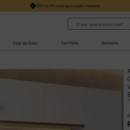
18x no cartão de crédito
O que você procura hoje?
TERMOS MAIS BUSCADOS
1
º
guarda roupa casal
Escritório
Banheiro
Sala de Estar
2
º
cozinha canto
3
º
sofá
4
º
quarto bebê completo
5
º
veneza