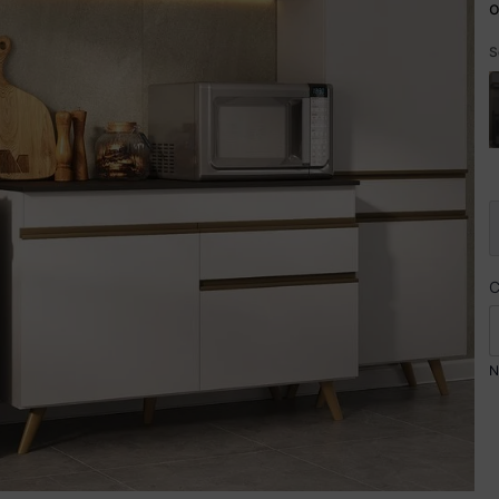
o
S
N