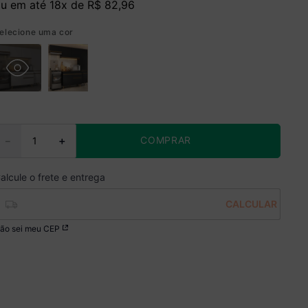
u em até
18
x de
R$
82
,
96
elecione uma cor
COMPRAR
－
＋
ão sei meu CEP