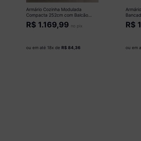
Armário Cozinha Modulada
Armári
Compacta 252cm com Balcão
Bancad
Veneza Multimóveis MP3760
Multim
R$
1.169,99
R$
1
Branco/Dourado
no pix
ou em até
18
x de
R$ 84,36
ou em 