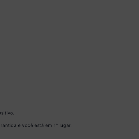
 à vista no Boleto
sitivo.
onto)
nomiza
R$ 65,00
rantida e você está em 1° lugar.