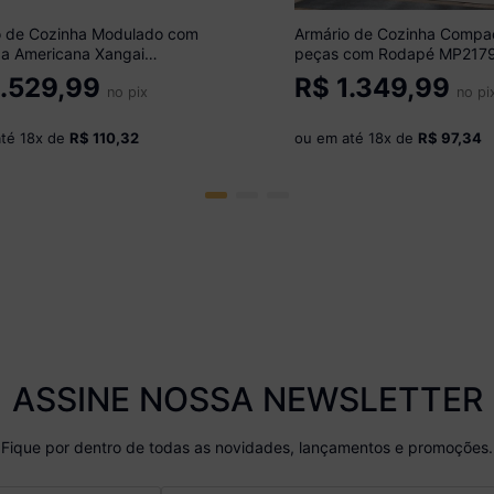
o de Cozinha Modulado com
Armário de Cozinha Compa
a Americana Xangai
peças com Rodapé MP217
óveis MP2206
Multimóveis Branco/Preto
.529,99
R$
1.349,99
/Lacca Fumê
no pix
no pi
até
18
x de
R$ 110,32
ou em até
18
x de
R$ 97,34
ASSINE NOSSA NEWSLETTER
Fique por dentro de todas as novidades, lançamentos e promoções.