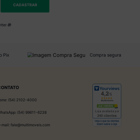
CADASTRAR
tter 🎁
o Pix
Compra segura
CONTATO
one: (54) 2102-4000
hatsApp: (54) 99611-6238
-mail: fale@multimoveis.com