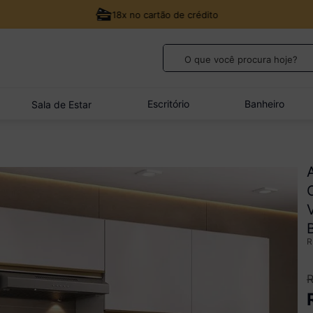
18x no cartão de crédito
O que você procura hoje?
TERMOS MAIS BUSCADOS
1
º
guarda roupa casal
Escritório
Banheiro
Sala de Estar
2
º
cozinha canto
3
º
veneza
4
º
quarto bebê completo
5
º
sofá