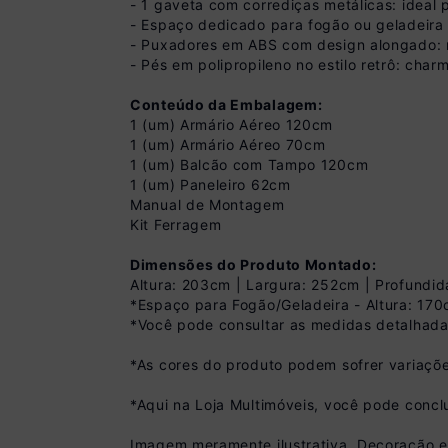
- 1 gaveta com corrediças metálicas: ideal p
- Espaço dedicado para fogão ou geladeira (
- Puxadores em ABS com design alongado: 
- Pés em polipropileno no estilo retrô: char
Conteúdo da Embalagem:
1 (um) Armário Aéreo 120cm
1 (um) Armário Aéreo 70cm
1 (um) Balcão com Tampo 120cm
1 (um) Paneleiro 62cm
Manual de Montagem
Kit Ferragem
Dimensões do Produto Montado:
Altura: 203cm | Largura: 252cm | Profundid
Pix
*Espaço para Fogão/Geladeira - Altura: 17
*Você pode consultar as medidas detalhada
R$ 1.169,99 à vist
(
10
% de desconto)
*As cores do produto podem sofrer variaçõe
Você economiza
*Aqui na Loja Multimóveis, você pode concl
Imagem meramente ilustrativa. Decoração 