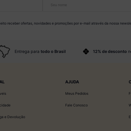
eito receber ofertas, novidades e promoções por e-mail através da nossa newsle
Entrega para
todo o Brasil
12% de desconto
n
AL
AJUDA
veis
Meus Pedidos
F
acidade
Fale Conosco
W
ega e Devolução
E