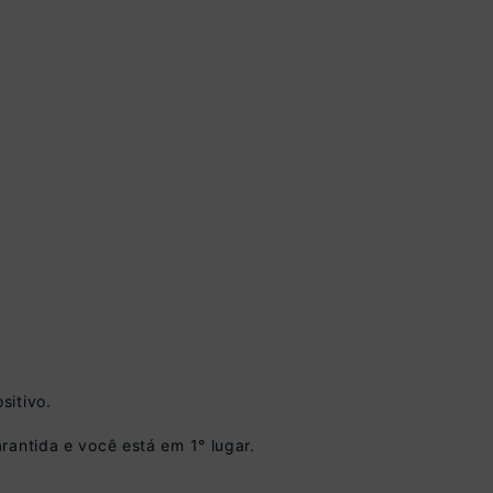
 à vista no Boleto
onto)
sitivo.
nomiza
R$ 65,00
rantida e você está em 1° lugar.