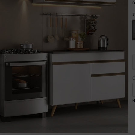
o
S
N