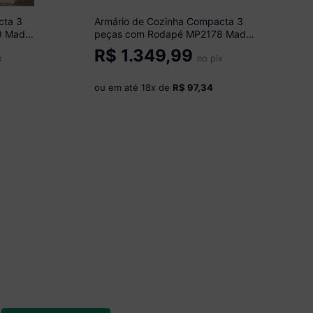
cta 3
Armário de Cozinha Compacta 3
9 Made
peças com Rodapé MP2178 Made
Multimóveis Branco/Preto
R$
1.349,99
x
no pix
ou em até
18
x de
R$ 97,34