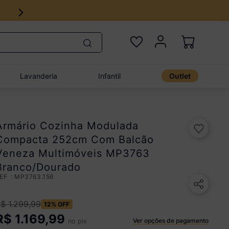
Lavanderia
Infantil
Outlet
Armário Cozinha Modulada
Compacta 252cm Com Balcão
Veneza Multimóveis MP3763
Branco/Dourado
:
MP3763.156
R$
1
.
299
,
99
12%
OFF
R$
1.169,99
Ver opções de pagamento
no pix