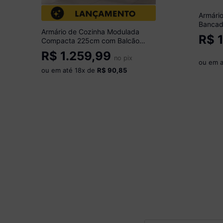
Armári
Bancad
Armário de Cozinha Modulada
Multim
R$
1
Compacta 225cm com Balcão
Branco
para Cooktop Veneza Multimóveis
R$
1.259,99
MP2265 Branco/Dourado
no pix
ou em 
ou em até
18
x de
R$ 90,85