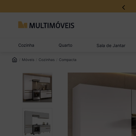
12% no Pix com aprovação imediata
Cozinha
Quarto
Sala de Jantar
Móveis
Cozinhas
Compacta