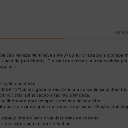
ESPEC
lcão Veneza Multimóveis MP3763 foi criada para acompanha
 e cheio de praticidade. O visual que remete a uma cozinha pl
legância.
icação e material.
(MDP 12/15mm): garante resistência e consciência ambiental.
ho): traz sofisticação e facilita a limpeza.
ece liberdade para compor a cozinha do seu jeito.
ito para servir de apoio no preparo das suas refeições (mon
 espaço interno para organizar itens de cozinha.
orto e segurança ao abrir e fechar.