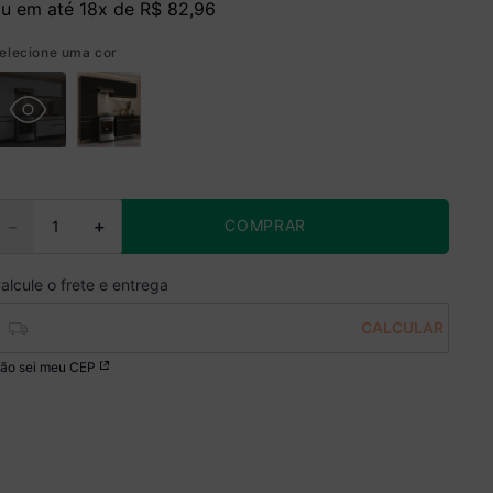
u em até
18
x de
R$
82
,
96
elecione uma cor
COMPRAR
－
＋
ão sei meu CEP