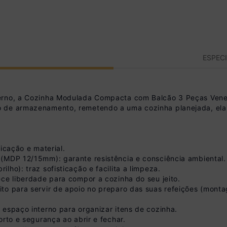
ESPEC
erno, a Cozinha Modulada Compacta com Balcão 3 Peças Vene
o de armazenamento, remetendo a uma cozinha planejada, ela
icação e material.
(MDP 12/15mm): garante resistência e consciência ambiental.
ho): traz sofisticação e facilita a limpeza.
ece liberdade para compor a cozinha do seu jeito.
ito para servir de apoio no preparo das suas refeições (mon
 espaço interno para organizar itens de cozinha.
orto e segurança ao abrir e fechar.