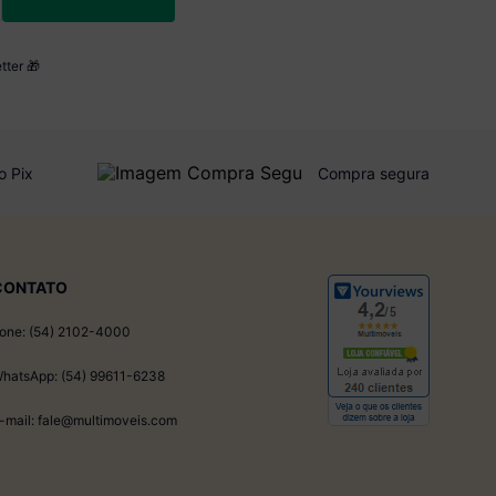
tter 🎁
o Pix
Compra segura
CONTATO
one: (54) 2102-4000
hatsApp: (54) 99611-6238
-mail: fale@multimoveis.com