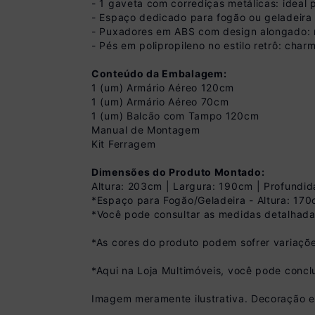
- 1 gaveta com corrediças metálicas: ideal p
- Espaço dedicado para fogão ou geladeira (
- Puxadores em ABS com design alongado: 
- Pés em polipropileno no estilo retrô: char
Conteúdo da Embalagem:
1 (um) Armário Aéreo 120cm
1 (um) Armário Aéreo 70cm
1 (um) Balcão com Tampo 120cm
Manual de Montagem
Kit Ferragem
Dimensões do Produto Montado:
Altura: 203cm | Largura: 190cm | Profundi
*Espaço para Fogão/Geladeira - Altura: 17
Pix
*Você pode consultar as medidas detalhada
R$ 809,99 à vista
(
10
% de desconto)
*As cores do produto podem sofrer variaçõe
Você economiza
*Aqui na Loja Multimóveis, você pode concl
Imagem meramente ilustrativa. Decoração 