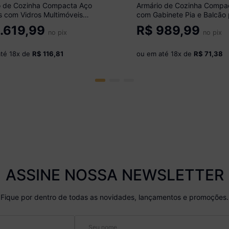
o de Cozinha Compacta Aço
Armário de Cozinha Compa
s com Vidros Multimóveis
com Gabinete Pia e Balcão
0 Branco
Forno e Micro-ondas Multim
.619,99
R$
989,99
no pix
MP2254 Branco
no pix
até
18
x de
R$ 116,81
ou em até
18
x de
R$ 71,38
ASSINE NOSSA NEWSLETTER
Fique por dentro de todas as novidades, lançamentos e promoções.