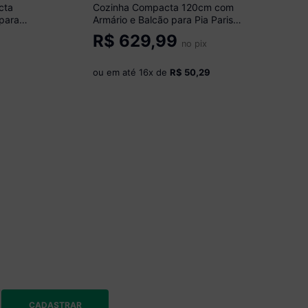
cta
Cozinha Compacta 120cm com
 para
Armário e Balcão para Pia Paris
óveis
Multimóveis MP2231 Rustic/Branco
R$
629,99
no pix
ou em até
16
x de
R$ 50,29
CADASTRAR