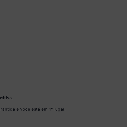
vista no Boleto
nto)
sitivo.
omiza
R$ 45,00
rantida e você está em 1° lugar.