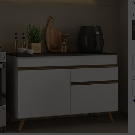
o
S
N