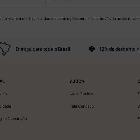
eito receber ofertas, novidades e promoções por e-mail através da nossa newsle
Entrega para
todo o Brasil
12% de desconto
n
AL
AJUDA
veis
Meus Pedidos
F
acidade
Fale Conosco
W
ega e Devolução
E