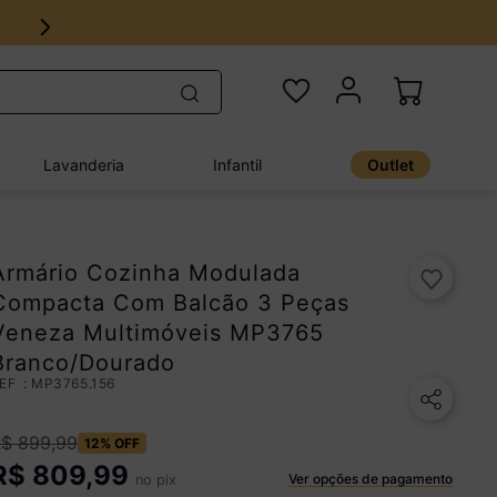
12% no Pix com aprovação imediata
Lavanderia
Infantil
Outlet
Armário Cozinha Modulada
Compacta Com Balcão 3 Peças
Veneza Multimóveis MP3765
Branco/Dourado
:
MP3765.156
R$
899
,
99
12%
OFF
R$
809,99
Ver opções de pagamento
no pix