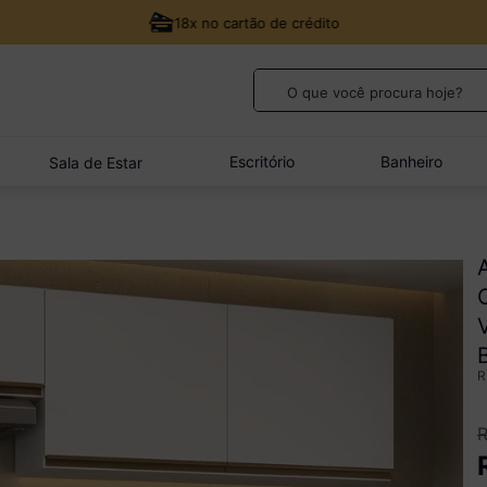
18x no cartão de crédito
O que você procura hoje?
TERMOS MAIS BUSCADOS
1
º
guarda roupa casal
Escritório
Banheiro
Sala de Estar
2
º
cozinha canto
3
º
veneza
4
º
quarto bebê completo
5
º
sofá