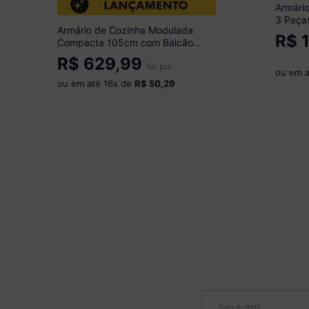
Armári
3 Peça
Armário de Cozinha Modulada
CR2035
R$
1
Compacta 105cm com Balcão
para Cooktop Veneza Multimóveis
R$
629,99
MP2260 Preto/Dourado
no pix
ou em 
ou em até
16
x de
R$ 50,29