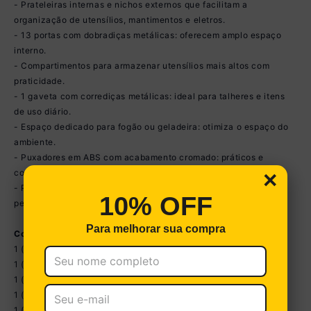
- Prateleiras internas e nichos externos que facilitam a
organização de utensílios, mantimentos e eletros.
- 13 portas com dobradiças metálicas: oferecem amplo espaço
interno.
- Compartimentos para armazenar utensílios mais altos com
praticidade.
- 1 gaveta com corrediças metálicas: ideal para talheres e itens
de uso diário.
- Espaço dedicado para fogão ou geladeira: otimiza o espaço do
ambiente.
- Puxadores em ABS com acabamento cromado: práticos e
×
confortáveis ao manuseio.
- Pés em polipropileno com regulagem de altura de 17 a 20cm:
10% OFF
permitem um perfeito nivelamento aos módulos.
Para melhorar sua compra
Conteúdo da Embalagem:
1 (um) Armário Aéreo com Nicho 166cm
1 (um) Armário Aéreo 70cm
1 (um) Paneleiro Duplo 62cm
1 (um) Balcão com Tampo 105cm
1 (um) Balcão com Tampo 70cm