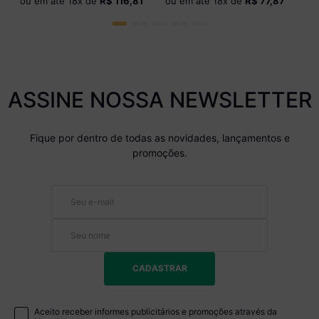
ou em até
18
x de
R$ 116,81
ou em até
18
x de
R$ 77,87
ASSINE NOSSA NEWSLETTER
Fique por dentro de todas as novidades, lançamentos e
promoções.
CADASTRAR
Aceito receber informes publicitários e promoções através da