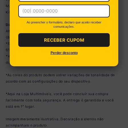
Manual de Montagem
Kit Ferragem
Ao preencher o formulário, declaro que aceito receber
Dimensões do Produto Montado:
comunicações.
Altura: 181 a 184cm | Largura: 298cm | Profundidade: 44,5cm
(Balcões) - 27cm (Aéreos)
RECEBER CUPOM
*Espaço para Fogão/Geladeira - Altura: 159 a 162cm | Largura:
61cm
Perder desconto
*Você pode consultar as medidas detalhadas na imagem técnica
do produto.
*As cores do produto podem sofrer variações de tonalidade de
acordo com as configurações do seu dispositivo.
*Aqui na Loja Multimóveis, você pode concluir sua compra
facilmente com toda segurança. A entrega é garantida e você
está em 1° lugar.
Imagem meramente ilustrativa. Decoração e eletros não
acompanham o produto.