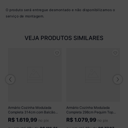
O produto será entregue desmontado e não disponibilizamos o
serviço de montagem.
VEJA PRODUTOS SIMILARES
de
A
C
M
R
o
Armário Cozinha Modulada
Armário Cozinha Modulada
Completa 314cm com Balcão
Completa 298cm Pequim Top
3
Veneza Multimóveis MP3759
Multimóveis MP3770 Preto
R$
1.619,99
R$
1.079,99
no pix
no pix
Branco/Dourado