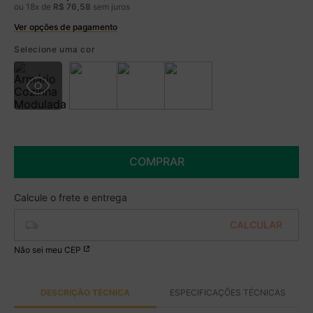
ou
18
x de
R$
76
,
58
sem juros
Ver opções de pagamento
Boleto
R$ 1.139,99 à vista no Boleto
Selecione uma cor
(
5
% de desconto)
Você economiza
R$ 60,00
COMPRAR
Não sei meu CEP
DESCRIÇÃO TÉCNICA
ESPECIFICAÇÕES TÉCNICAS