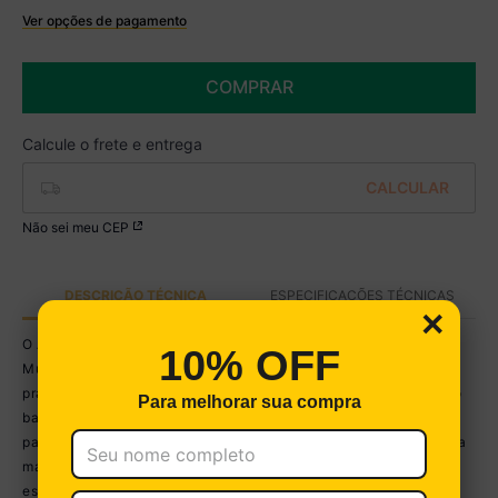
Ver opções de pagamento
Boleto
R$ 284,99 à vista no Boleto
COMPRAR
(
5
% de desconto)
Você economiza
R$ 15,00
Não sei meu CEP
DESCRIÇÃO TÉCNICA
ESPECIFICAÇÕES TÉCNICAS
×
O Armário de Banheiro para Vaso Sanitário com 2 Portas
10% OFF
Multimóveis CR10166 foi desenvolvido para quem busca
praticidade, organização e melhor aproveitamento do espaço no
Para melhorar sua compra
banheiro. Ideal para armazenar produtos de higiene, toalhas,
papel higiênico e outros itens essenciais do dia a dia, ele ajuda a
manter o ambiente mais funcional, organizado e agradável. Sua
estrutura foi projetada para aproveitar o espaço sobre o vaso