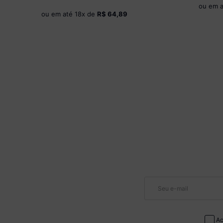
ou em 
ou em até
18
x de
R$ 64,89
Ac