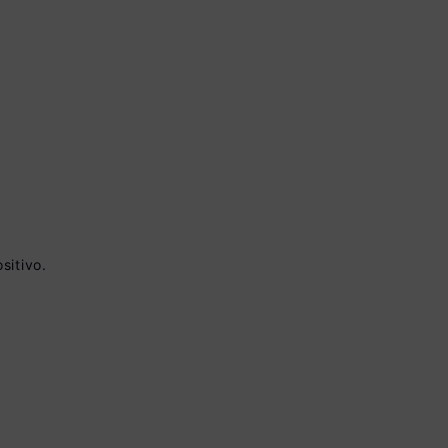
sitivo.
 à vista no Boleto
onto)
nomiza
R$ 65,00