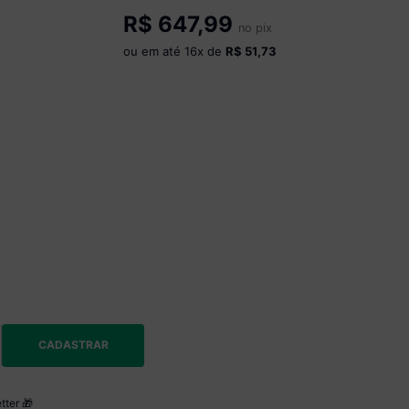
R$
647,99
no pix
ou em até
16
x de
R$ 51,73
CADASTRAR
tter 🎁