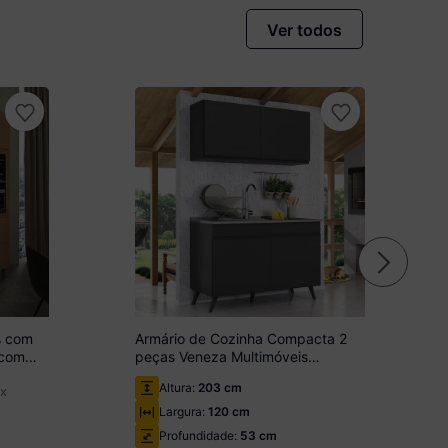
Ver todos
s com
Armário de Cozinha Compacta 2
 com
peças Veneza Multimóveis
50
MP2141.895 Preto
Altura:
203 cm
ix
Largura:
120 cm
Profundidade:
53 cm