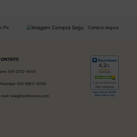
o Pix
Compra segura
CONTATO
one: (54) 2102-4000
hatsApp: (54) 99611-6238
-mail: fale@multimoveis.com