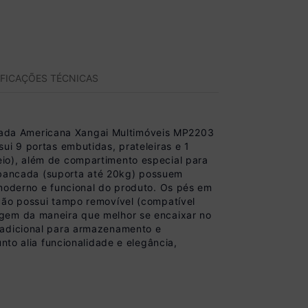
IFICAÇÕES TÉCNICAS
cada Americana Xangai Multimóveis MP2203
ui 9 portas embutidas, prateleiras e 1
io), além de compartimento especial para
 a bancada (suporta até 20kg) possuem
derno e funcional do produto. Os pés em
cão possui tampo removível (compatível
agem da maneira que melhor se encaixar no
 adicional para armazenamento e
nto alia funcionalidade e elegância,