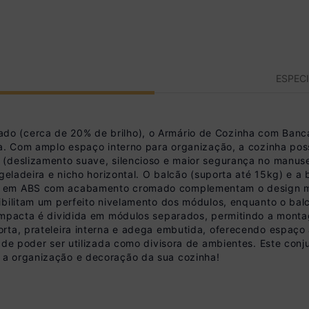
ESPEC
o (cerca de 20% de brilho), o Armário de Cozinha com Ban
a. Com amplo espaço interno para organização, a cozinha poss
 (deslizamento suave, silencioso e maior segurança no manuse
 geladeira e nicho horizontal. O balcão (suporta até 15kg) e
s em ABS com acabamento cromado complementam o design mo
ibilitam um perfeito nivelamento dos módulos, enquanto o bal
compacta é dividida em módulos separados, permitindo a mont
orta, prateleira interna e adega embutida, oferecendo espaço
 de poder ser utilizada como divisora de ambientes. Este conju
 a organização e decoração da sua cozinha!