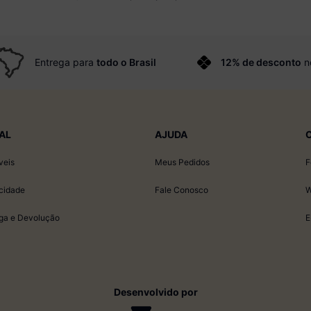
Entrega para
todo o Brasil
12% de desconto
n
AL
AJUDA
veis
Meus Pedidos
F
acidade
Fale Conosco
W
ega e Devolução
E
Desenvolvido por