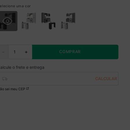
elecione uma cor
COMPRAR
－
＋
ão sei meu CEP