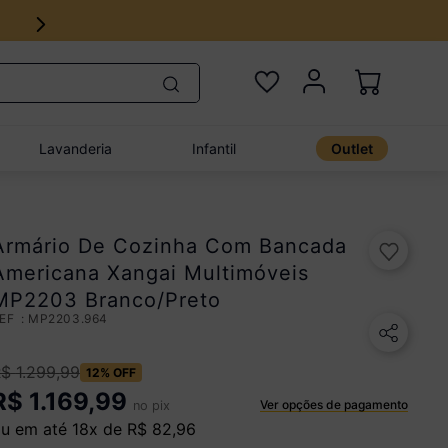
Lavanderia
Infantil
Outlet
Armário De Cozinha Com Bancada
Americana Xangai Multimóveis
MP2203 Branco/Preto
:
MP2203.964
R$
1
.
299
,
99
12%
OFF
R$
1.169,99
Ver opções de pagamento
no pix
u em até
18
x de
R$
82
,
96