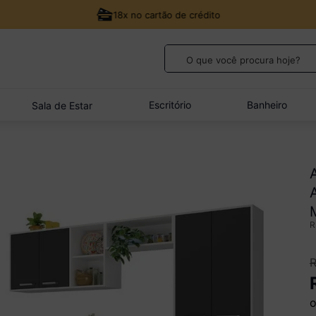
18x no cartão de crédito
O que você procura hoje?
TERMOS MAIS BUSCADOS
1
º
guarda roupa casal
Escritório
Banheiro
Sala de Estar
2
º
sofá
3
º
cozinha canto
4
º
veneza
5
º
quarto bebê completo
o