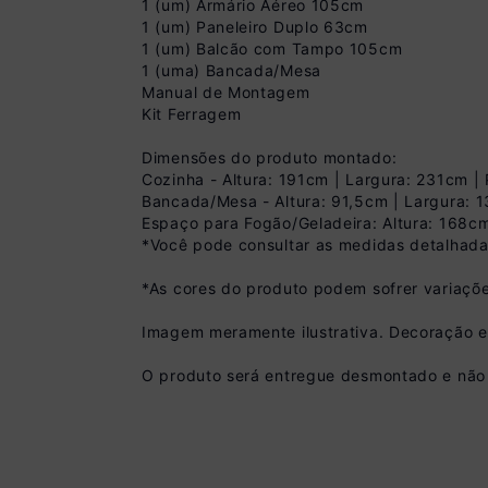
1 (um) Armário Aéreo 105cm
1 (um) Paneleiro Duplo 63cm
1 (um) Balcão com Tampo 105cm
1 (uma) Bancada/Mesa
Manual de Montagem
Kit Ferragem
Dimensões do produto montado:
Cozinha - Altura: 191cm | Largura: 231cm 
Bancada/Mesa - Altura: 91,5cm | Largura: 
Espaço para Fogão/Geladeira: Altura: 168c
*Você pode consultar as medidas detalhada
Pix
*As cores do produto podem sofrer variaçõe
R$ 1.169,99 à vist
(
10
% de desconto)
Imagem meramente ilustrativa. Decoração 
Você economiza
O produto será entregue desmontado e não 