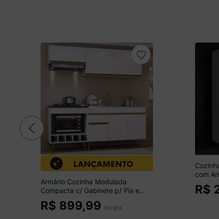
Cozinh
com Arm
Armário Cozinha Modulada
com Ta
R$
2
Compacta c/ Gabinete p/ Pia e
Branco/
Balcão p/ Cooktop Veneza
R$
899,99
Multimóveis MP3775
no pix
Branco/Dourado