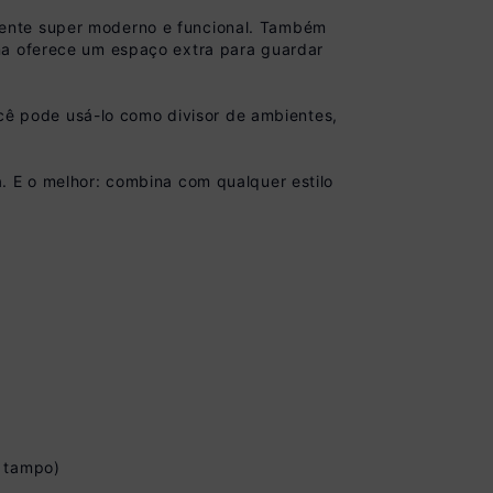
iente super moderno e funcional. Também
na oferece um espaço extra para guardar
você pode usá-lo como divisor de ambientes,
. E o melhor: combina com qualquer estilo
 à vista no Boleto
m tampo)
onto)