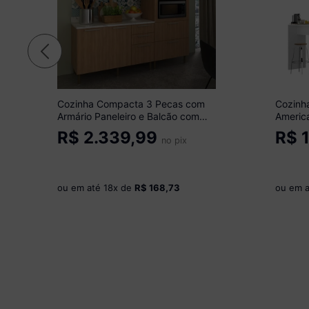
Cozinha Compacta 3 Pecas com
Cozinh
Armário Paneleiro e Balcão com
Americ
Tampo Multimóveis CR20450
MP2208
R$
2.339,99
R$
1
Freijó/Branco/Mármore Branco
no pix
ou em até
18
x de
R$ 168,73
ou em 