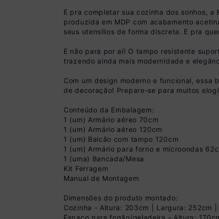
E pra completar sua cozinha dos sonhos, 
produzida em MDP com acabamento acetinado
seus utensílios de forma discreta. E pra 
E não para por aí! O tampo resistente supor
trazendo ainda mais modernidade e elegânc
Com um design moderno e funcional, essa ba
de decoração! Prepare-se para muitos elogi
Conteúdo da Embalagem:
1 (um) Armário aéreo 70cm
1 (um) Armário aéreo 120cm
1 (um) Balcão com tampo 120cm
1 (um) Armário para forno e microondas 62
1 (uma) Bancada/Mesa
Kit Ferragem
Manual de Montagem
Pix
Dimensões do produto montado:
R$ 1.529,99 à vist
Cozinha - Altura: 203cm | Largura: 252cm 
(
10
% de desconto)
Espaço para fogão/geladeira - Altura: 170c