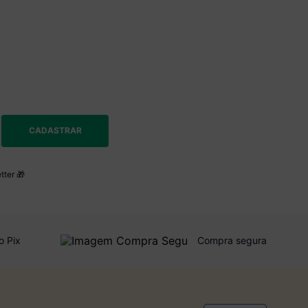
CADASTRAR
tter 🎁
o Pix
Compra segura