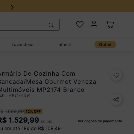
Lavanderia
Infantil
Outlet
Armário De Cozinha Com
Bancada/Mesa Gourmet Veneza
Multimóveis MP2174 Branco
:
MP2174.891
R$
1
.
699
,
99
12%
OFF
R$
1.529,99
Ver opções de pagamento
no pix
u em até
18
x de
R$
108
,
49