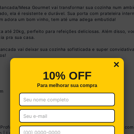
a Bancada/Mesa Gourmet vai transformar sua cozinha num amb
, ela é resistente e durável. Sua porta com prateleira inter
quem adora um bom vinho, tem até uma adega embutida!
ta até 20kg, perfeito para refeições deliciosas. Além disso, 
ia pra sua casa.
ncada vai deixar sua cozinha sofisticada e super convidativa
os!
×
10% OFF
Para melhorar sua compra
cm
Boleto
Cartão de Crédito
a no Pix
R$ 1.614,99
| Profundidade: 32cm (aéreos) - 53cm (paneleiro e balcão co
(
5
% de desc
m | Largura: 70cm