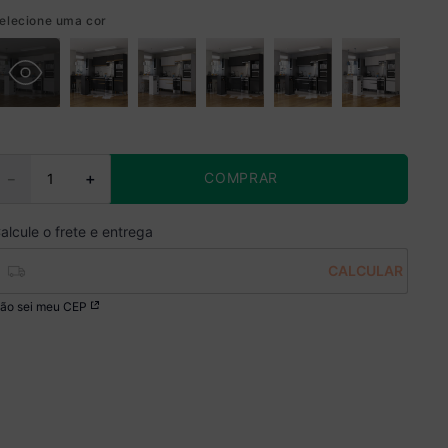
elecione uma cor
COMPRAR
－
＋
ão sei meu CEP