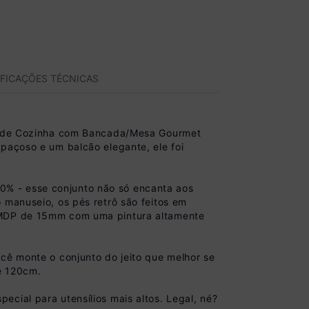
IFICAÇÕES TÉCNICAS
rio de Cozinha com Bancada/Mesa Gourmet
paçoso e um balcão elegante, ele foi
0% - esse conjunto não só encanta aos
 manuseio, os pés retrô são feitos em
m MDP de 15mm com uma pintura altamente
cê monte o conjunto do jeito que melhor se
é 120cm.
cial para utensílios mais altos. Legal, né?