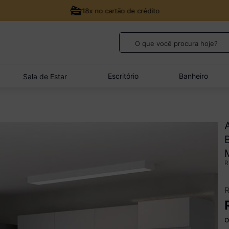
18x no cartão de crédito
O que você procura hoje?
TERMOS MAIS BUSCADOS
1
º
guarda roupa casal
Escritório
Banheiro
Sala de Estar
2
º
cozinha canto
3
º
sofá
4
º
veneza
5
º
quarto bebê completo
o