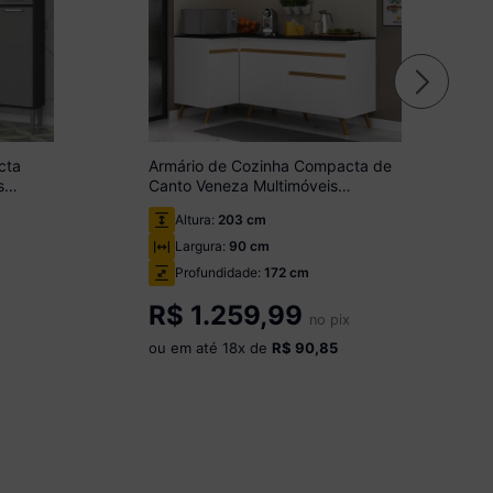
cta
Armário de Cozinha Compacta de
s
Canto Veneza Multimóveis
MP2056 e Balcão Branca
Altura:
203 cm
Largura:
90 cm
Profundidade:
172 cm
R$
1.259,99
no pix
ou em até
18
x de
R$ 90,85