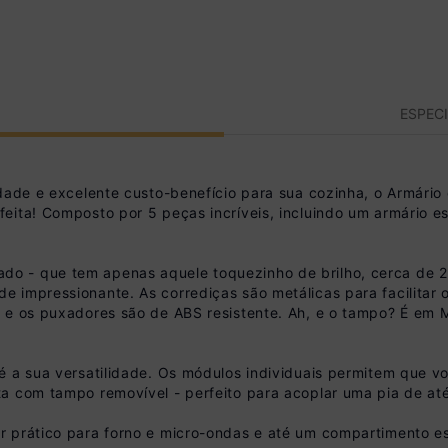
ESPEC
lidade e excelente custo-benefício para sua cozinha, o Armá
eita! Composto por 5 peças incríveis, incluindo um armário es
 - que tem apenas aquele toquezinho de brilho, cerca de 2
 impressionante. As corrediças são metálicas para facilitar o
l e os puxadores são de ABS resistente. Ah, e o tampo? É e
é a sua versatilidade. Os módulos individuais permitem que vo
ta com tampo removível - perfeito para acoplar uma pia de at
 prático para forno e micro-ondas e até um compartimento espe