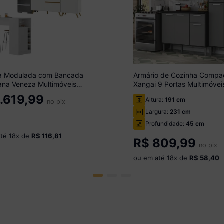
a Modulada com Bancada
Armário de Cozinha Compa
ana Veneza Multimóveis
Xangai 9 Portas Multimóvei
 Branco/Dourado
Preta/Grafite
.619,99
Altura:
191 cm
no pix
Largura:
231 cm
Profundidade:
45 cm
até
18
x de
R$ 116,81
R$
809,99
no pix
ou em até
18
x de
R$ 58,40