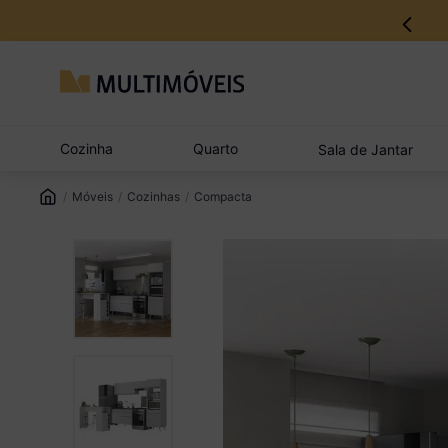
12% no Pix com aprovação imediata
Cozinha
Quarto
Sala de Jantar
Móveis
Cozinhas
Compacta