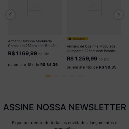
C
p
R
M
P
Armário Cozinha Modulada
o
Compacta 252cm com Balcão
Armário de Cozinha Modulada
Veneza Multimóveis MP3760
Compacta 225cm com Balcão
R$
1.169,99
no pix
Branco/Dourado
para Cooktop Veneza
R$
1.259,99
no pix
Multimóveis MP2265
ou em até
18
x de
R$ 84,36
Preto/Dourado
ou em até
18
x de
R$ 90,85
ASSINE NOSSA NEWSLETTER
Fique por dentro de todas as novidades, lançamentos e
promoções.