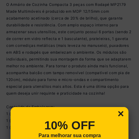
O Armário de Cozinha Compacta 3 peças com Rodapé MP2179
Made Multimóveis é produzido em MDP 12/15mm com
acabamento acetinado (cerca de 20% de brilho), que garante
durabilidade e resistência. Com amplo espaço interno para
armazenar seus utensílios, este conjunto possui 6 portas (sendo 2
de correr em vidro reflecta e 1 basculante), prateleiras, 1 gaveta
com corrediças metálicas (mais leveza no manuseio), puxadores
em ABS e rodapés que embelezam o ambiente. Os módulos são
individuais, permitindo sua montagem da forma que se adaptarem
melhor no ambiente. Para tornar o produto ainda mais funcional,
acompanha balcão com tampo removível (compatível com pia de
120cm), módulo para forno e micro-ondas e compartimento
especial para utensílios mais altos. Esta é uma ótima opção para
quem deseja unir requinte e praticidade na cozinha!
Conteúdo da Embalagem:
×
1 (um) Armário Aéreo com Portas de Vidro 120cm
1 (um) Balcão com Tampo 120cm
10% OFF
1 (um) Paneleiro 62cm
Para melhorar sua compra