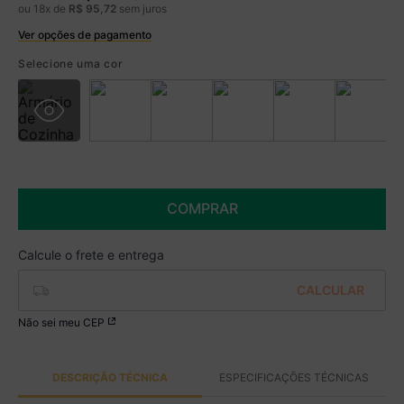
ou
18
x de
R$
95
,
72
sem juros
Ver opções de pagamento
Boleto
R$ 1.424,99 à vista no Boleto
Selecione uma cor
(
5
% de desconto)
Você economiza
R$ 75,00
COMPRAR
Não sei meu CEP
DESCRIÇÃO TÉCNICA
ESPECIFICAÇÕES TÉCNICAS