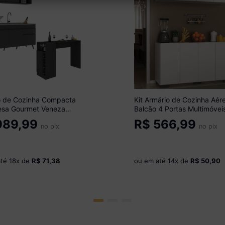
o de Cozinha Compacta
Kit Armário de Cozinha Aér
sa Gourmet Veneza
Balcão 4 Portas Multimóvei
óveis MP2201 Preto
MP2171 Branco/Preto
89,99
R$
566,99
no pix
no pix
até
18
x de
R$ 71,38
ou em até
14
x de
R$ 50,90