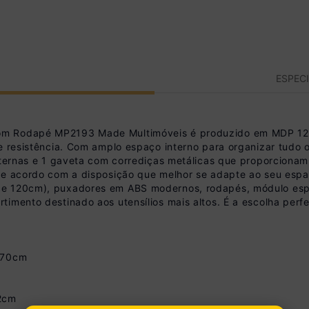
ESPEC
com Rodapé MP2193 Made Multimóveis é produzido em MDP 1
e resistência. Com amplo espaço interno para organizar tudo o
internas e 1 gaveta com corrediças metálicas que proporcion
de acordo com a disposição que melhor se adapte ao seu espaço
de 120cm), puxadores em ABS modernos, rodapés, módulo espe
imento destinado aos utensílios mais altos. É a escolha perf
e 70cm
62cm