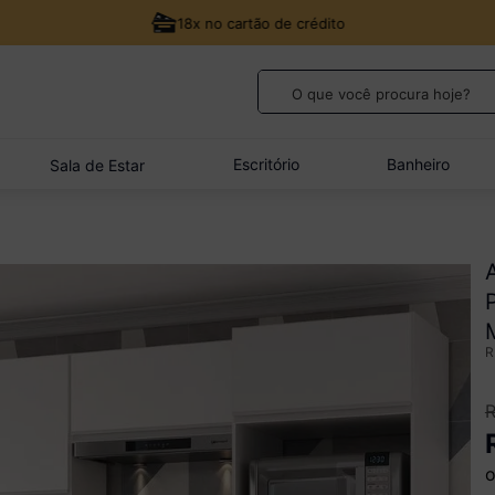
18x no cartão de crédito
O que você procura hoje?
TERMOS MAIS BUSCADOS
1
º
guarda roupa casal
Escritório
Banheiro
Sala de Estar
2
º
cozinha canto
3
º
sofá
4
º
veneza
5
º
quarto bebê completo
o