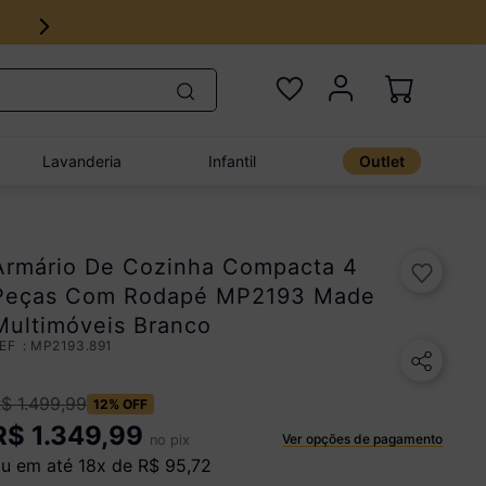
Lavanderia
Infantil
Outlet
Armário De Cozinha Compacta 4
Peças Com Rodapé MP2193 Made
Multimóveis Branco
:
MP2193.891
R$
1
.
499
,
99
12%
OFF
R$
1.349,99
Ver opções de pagamento
no pix
u em até
18
x de
R$
95
,
72