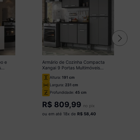
eo e
Armário de Cozinha Compacta
s
Xangai 9 Portas Multimóveis
Preta/Grafite
Altura:
191 cm
Largura:
231 cm
Profundidade:
45 cm
R$
809,99
no pix
ou em até
18
x de
R$ 58,40