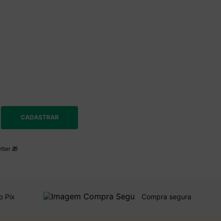
CADASTRAR
tter 🎁
o Pix
Compra segura