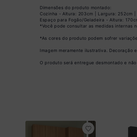
Dimensões do produto montado:
Cozinha - Altura: 203cm | Largura: 252cm 
Espaço para Fogão/Geladeira - Altura: 170
*Você pode consultar as medidas internas 
*As cores do produto podem sofrer variaçõe
Imagem meramente ilustrativa. Decoração 
Pix
O produto será entregue desmontado e não 
R$ 1.349,99 à vist
(
10
% de desconto)
Você economiza