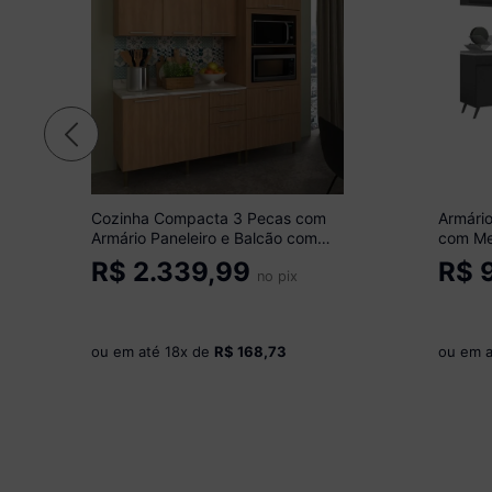
Cozinha Compacta 3 Pecas com
Armári
Armário Paneleiro e Balcão com
com Me
Tampo Multimóveis CR20450
Multim
R$
2.339,99
R$
9
Freijó/Mármore Branco
no pix
ou em até
18
x de
R$ 168,73
ou em 