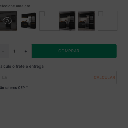
elecione uma cor
COMPRAR
－
＋
ão sei meu CEP