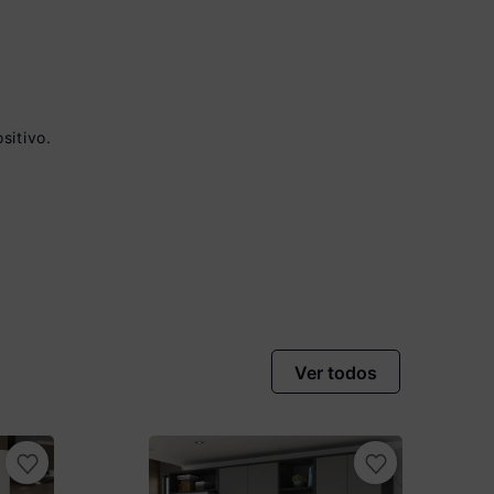
sitivo.
 à vista no Boleto
onto)
nomiza
R$ 75,00
Ver todos