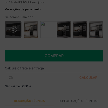
ou
18
x de
R$
95
,
72
sem juros
Ver opções de pagamento
Boleto
R$ 1.424,99 à vista no Boleto
Selecione uma cor
(
5
% de desconto)
Você economiza
R$ 75,00
COMPRAR
Não sei meu CEP
DESCRIÇÃO TÉCNICA
ESPECIFICAÇÕES TÉCNICAS