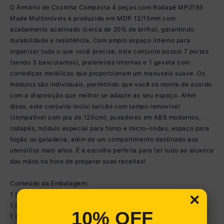
O Armário de Cozinha Compacta 4 peças com Rodapé MP2193
Made Multimóveis é produzido em MDP 12/15mm com
acabamento acetinado (cerca de 20% de brilho), garantindo
durabilidade e resistência. Com amplo espaço interno para
organizar tudo o que você precisa, este conjunto possui 7 portas
(sendo 3 basculantes), prateleiras internas e 1 gaveta com
corrediças metálicas que proporcionam um manuseio suave. Os
módulos são individuais, permitindo que você os monte de acordo
com a disposição que melhor se adapte ao seu espaço. Além
disso, este conjunto inclui balcão com tampo removível
(compatível com pia de 120cm), puxadores em ABS modernos,
rodapés, módulo especial para forno e micro-ondas, espaço para
fogão ou geladeira, além de um compartimento destinado aos
utensílios mais altos. É a escolha perfeita para ter tudo ao alcance
das mãos na hora de preparar suas receitas!
Conteúdo da Embalagem:
×
1 (um) Armário Aéreo com Porta Basculante 70cm
1 (um) Armário Aéreo 120cm
10% OFF
1 (um) Balcão com Tampo 120cm