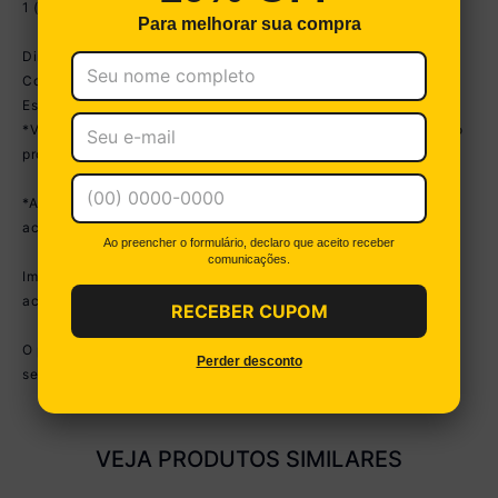
1 (um) Armário para Forno e Micro-Ondas 62cm
Para melhorar sua compra
Dimensões do produto montado:
Cozinha - Altura: 203cm | Largura: 252cm | Profundidade: 53cm
Espaço para Fogão/Geladeira - Altura: 170cm | Largura: 70cm
*Você pode consultar as medidas internas na imagem técnica do
produto.
*As cores do produto podem sofrer variações de tonalidade de
acordo com as configurações do seu dispositivo.
Ao preencher o formulário, declaro que aceito receber
comunicações.
Imagem meramente ilustrativa. Decoração e eletros não
acompanham o produto.
RECEBER CUPOM
O produto será entregue desmontado e não disponibilizamos o
Perder desconto
serviço de montagem.
VEJA PRODUTOS SIMILARES