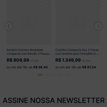
o
A
A
M
R
B
o
Armário Cozinha Modulada
Cozinha Compacta Aço 3 Peças
Compacta com Balcão 3 Peças
com Armário para Forno/Micro-
Veneza Multimóveis MP3765
ondas Multimóveis CR20367
R$
809,99
R$
1.349,99
no pix
no pix
Branco/Dourado
Branco
ou em até
18
x de
R$ 58,40
ou em até
18
x de
R$ 97,34
ASSINE NOSSA NEWSLETTER