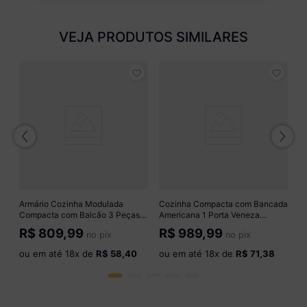
VEJA PRODUTOS SIMILARES
Ki
Ba
M
R
o
Armário Cozinha Modulada
Cozinha Compacta com Bancada
Compacta com Balcão 3 Peças
Americana 1 Porta Veneza
Veneza Multimóveis MP3765
Multimóveis MP2207
R$
809,99
R$
989,99
no pix
no pix
Preto/Dourado
Branco/Preto
ou em até
18
x de
R$ 58,40
ou em até
18
x de
R$ 71,38