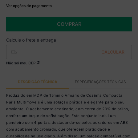
Ver opções de pagamento
Boleto
R$ 1.234,99 à vista no Boleto
COMPRAR
(
5
% de desconto)
Você economiza
R$ 65,00
Não sei meu CEP
DESCRIÇÃO TÉCNICA
ESPECIFICAÇÕES TÉCNICAS
Produzido em MDP de 15mm o Armário de Cozinha Compacta
Paris Multimóveis é uma solução prática e elegante para o seu
ambiente. O acabamento acetinado, com cerca de 20% de brilho,
confere um toque de sofisticação. Este conjunto inclui um
paneleiro com 4 portas, destacando-se pelos puxadores em ABS
com acabamento cromado, que oferecem praticidade e
durabilidade no uso diário. Além disso, um balcão compatível com