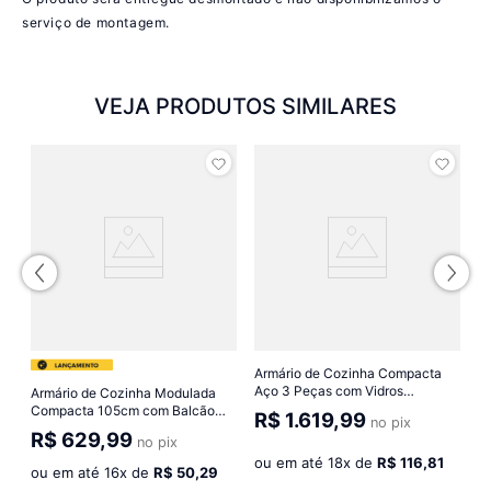
serviço de montagem.
VEJA PRODUTOS SIMILARES
e
A
co
F
R
M
o
Armário de Cozinha Compacta
Aço 3 Peças com Vidros
Armário de Cozinha Modulada
Multimóveis CR20350
Compacta 105cm com Balcão
R$
1.619,99
no pix
Branco/Preto
para Cooktop Veneza
R$
629,99
no pix
Multimóveis MP2260
ou em até
18
x de
R$ 116,81
Preto/Dourado
ou em até
16
x de
R$ 50,29