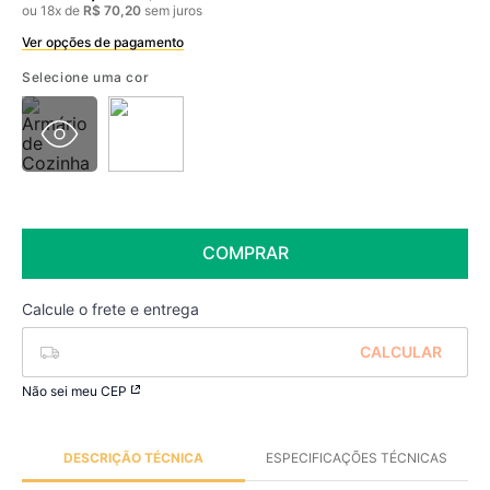
ou
18
x de
R$
70
,
20
sem juros
Ver opções de pagamento
Boleto
R$ 1.044,99 à vista no Boleto
Selecione uma cor
(
5
% de desconto)
Você economiza
R$ 55,00
COMPRAR
Não sei meu CEP
DESCRIÇÃO TÉCNICA
ESPECIFICAÇÕES TÉCNICAS