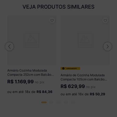
VEJA PRODUTOS SIMILARES
e
C
co
P
R
B
o
Armário Cozinha Modulada
Compacta 252cm com Balcão
Armário de Cozinha Modulada
Veneza Multimóveis MP3761
Compacta 105cm com Balcão
R$
1.169,99
no pix
Preto/Dourado
para Cooktop Veneza
R$
629,99
no pix
Multimóveis MP2260
ou em até
18
x de
R$ 84,36
Preto/Dourado
ou em até
16
x de
R$ 50,29