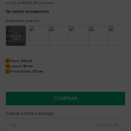
ou
18
x de
R$
91
,
26
sem juros
Ver opções de pagamento
Boleto
R$ 1.358,49 à vista no Boleto
Selecione uma cor
(
5
% de desconto)
Você economiza
R$ 71,50
Altura:
203 cm
Largura:
90 cm
Profundidade:
172 cm
COMPRAR