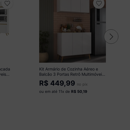
ncada
Kit Armário de Cozinha Aéreo e
eis
Balcão 3 Portas Retrô Multimóveis
MP2168 Branco/Natural
R$
449,99
no pix
ou em até
11
x de
R$ 50,19