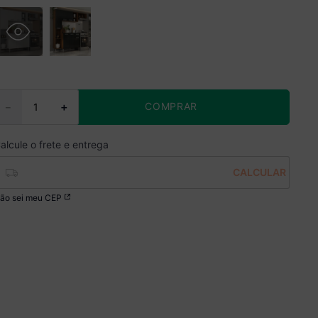
COMPRAR
－
＋
ão sei meu CEP