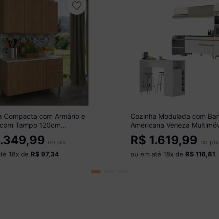
a Compacta com Armário e
Cozinha Modulada com Ba
 com Tampo 120cm
Americana Veneza Multimóv
óveis CR20447
MP2208 Branco/Dourado
.349,99
R$
1.619,99
/Mármore Branco
no pix
no pix
até
18
x de
R$ 97,34
ou em até
18
x de
R$ 116,81