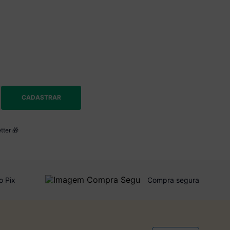
CADASTRAR
tter 🎁
o Pix
Compra segura