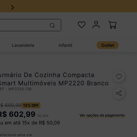
18x no cartão de crédito
Lavanderia
Infantil
Outlet
Armário De Cozinha Compacta
Smart Multimóveis MP2220 Branco
:
MP2220.156
R$
669
,
99
12%
OFF
R$
602,99
Ver opções de pagamento
no pix
u em até
15
x de
R$
50
,
09
elecione uma cor