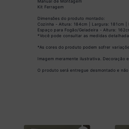
Manual de Montagem
Kit Ferragem
Dimensões do produto montado:
Cozinha - Altura: 184cm | Largura: 181cm 
Espaço para Fogão/Geladeira - Altura: 162c
*Você pode consultar as medidas detalhada
Pix
*As cores do produto podem sofrer variaçõe
R$ 602,99 à vista 
Imagem meramente ilustrativa. Decoração 
(
10
% de desconto)
Você economiza
O produto será entregue desmontado e não 