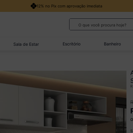
12% no Pix com aprovação imediata
O que você procura hoje?
TERMOS MAIS BUSCADOS
1
º
guarda roupa casal
Escritório
Banheiro
Sala de Estar
2
º
cozinha canto
3
º
sofá
4
º
quarto bebê completo
5
º
veneza
o
S