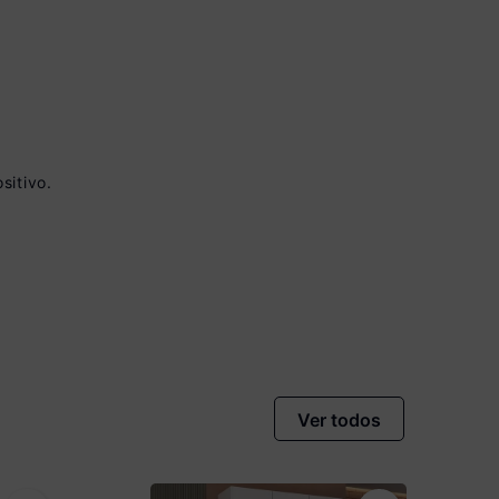
sitivo.
vista no Boleto
nto)
omiza
R$ 33,50
Ver todos