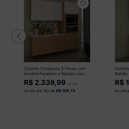
Cozinha Compacta 3 Pecas com
Cozinh
Armário Paneleiro e Balcão com
Balcão
Tampo Multimóveis CR20450
Multim
R$
2.339,99
R$
1
Freijó/Branco/Mármore Branco
no pix
Freijó
ou em até
18
x de
R$ 168,73
ou em 