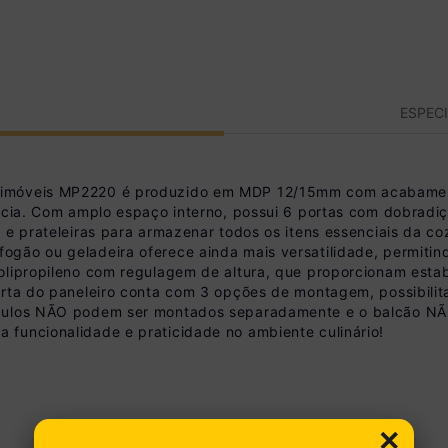
ESPEC
timóveis MP2220 é produzido em MDP 12/15mm com acabamento
ência. Com amplo espaço interno, possui 6 portas com dobradi
s e prateleiras para armazenar todos os itens essenciais da 
ogão ou geladeira oferece ainda mais versatilidade, permiti
polipropileno com regulagem de altura, que proporcionam est
orta do paneleiro conta com 3 opções de montagem, possibilit
dulos NÃO podem ser montados separadamente e o balcão NÃO 
funcionalidade e praticidade no ambiente culinário!
×