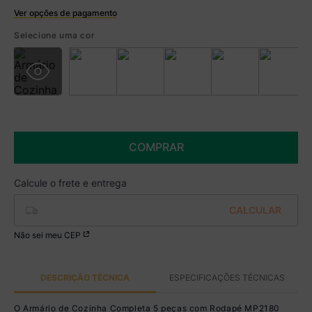
Ver opções de pagamento
Boleto
Selecione uma cor
R$ 1.747,99 à vista no Boleto
(
5
% de desconto)
Você economiza
R$ 92,00
COMPRAR
Não sei meu CEP
DESCRIÇÃO TÉCNICA
ESPECIFICAÇÕES TÉCNICAS
O Armário de Cozinha Completa 5 peças com Rodapé MP2180