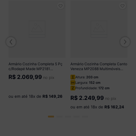
e
A
C
a
M
R
Armário Cozinha Completa 5 Pç
Armário Cozinha Completa Canto
c/Rodapé Made MP2181
Veneza MP2088 Multimóveis
Multimóveis + Brinde Jogo de
Preto + Brinde Jogo de Panelas
R$
2.069,99
Altura:
203 cm
no pix
Panelas Tramontina Branco/Preto
Tramontina
o
Largura:
152 cm
Profundidade:
172 cm
ou em até
18
x de
R$ 149,26
R$
2.249,99
no pix
ou em até
18
x de
R$ 162,24