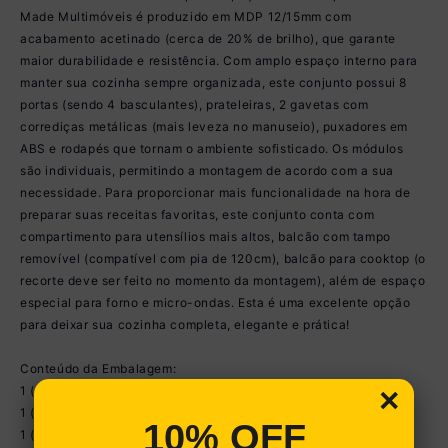
Made Multimóveis é produzido em MDP 12/15mm com
acabamento acetinado (cerca de 20% de brilho), que garante
maior durabilidade e resistência. Com amplo espaço interno para
manter sua cozinha sempre organizada, este conjunto possui 8
portas (sendo 4 basculantes), prateleiras, 2 gavetas com
corrediças metálicas (mais leveza no manuseio), puxadores em
ABS e rodapés que tornam o ambiente sofisticado. Os módulos
são individuais, permitindo a montagem de acordo com a sua
necessidade. Para proporcionar mais funcionalidade na hora de
preparar suas receitas favoritas, este conjunto conta com
compartimento para utensílios mais altos, balcão com tampo
removível (compatível com pia de 120cm), balcão para cooktop (o
recorte deve ser feito no momento da montagem), além de espaço
especial para forno e micro-ondas. Esta é uma excelente opção
para deixar sua cozinha completa, elegante e prática!
Conteúdo da Embalagem:
×
1 (um) Armário Aéreo 120cm
1 (um) Balcão com Tampo 120cm
10% OFF
1 (um) Armário Aéreo com Porta Basculante 70cm