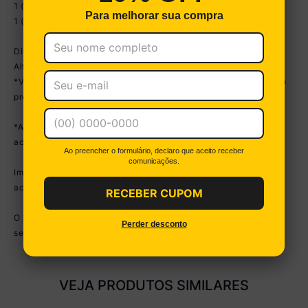
1 (um) Balcão com Tampo 70cm
Para melhorar sua compra
1 (um) Armário para Forno e Micro-Ondas 62cm
Dimensões do produto montado:
Altura: 203cm | Largura: 252cm | Profundidade: 53cm
*Você pode consultar as medidas internas na imagem técnica do
produto.
*As cores do produto podem sofrer variações de tonalidade de
acordo com as configurações do seu dispositivo.
Ao preencher o formulário, declaro que aceito receber
comunicações.
Imagem meramente ilustrativa. Decoração e eletros não
acompanham o produto.
RECEBER CUPOM
O produto será entregue desmontado e não disponibilizamos o
Perder desconto
serviço de montagem.
VEJA PRODUTOS SIMILARES