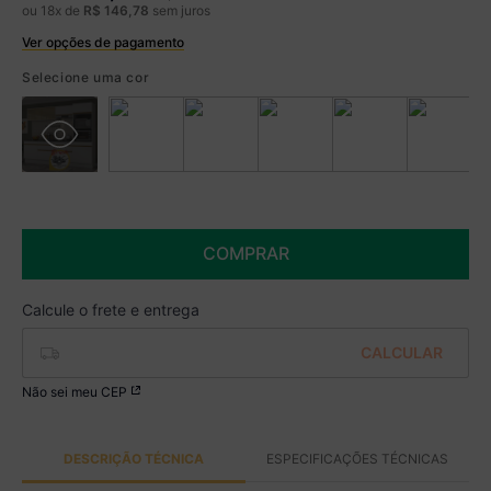
ou
18
x de
R$
146
,
78
sem juros
Ver opções de pagamento
Boleto
R$ 2.184,99 à vista no Boleto
Selecione uma cor
(
5
% de desconto)
Você economiza
R$ 115,00
COMPRAR
Não sei meu CEP
DESCRIÇÃO TÉCNICA
ESPECIFICAÇÕES TÉCNICAS