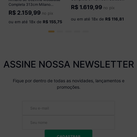
Veneza Multimóveis MP3758
Completa 313cm Milano
R$
1.619,99
no pix
Branco/Dourado
Multimóveis MP2394 Cinza
R$
2.159,99
no pix
ou em até
18
x de
R$ 116,81
ou em até
18
x de
R$ 155,75
ASSINE NOSSA NEWSLETTER
Fique por dentro de todas as novidades, lançamentos e
promoções.
CADASTRAR