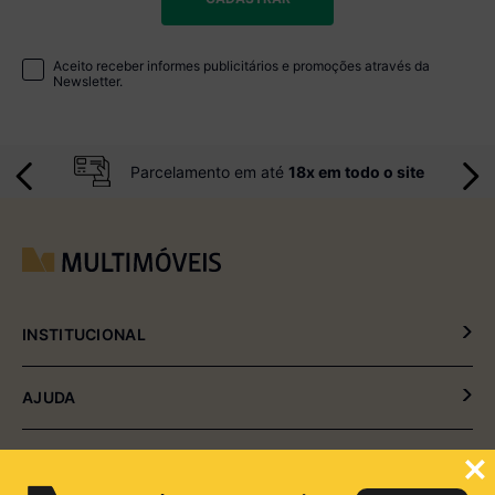
Aceito receber informes publicitários e promoções através da
Newsletter.
Parcelamento em até
18x em todo o site
INSTITUCIONAL
Política de Privacidade
AJUDA
Política de Entrega e Devolução
Meus Pedidos
CONTATO
Fale Conosco