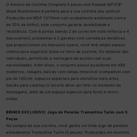
O Armário de Cozinha Completa 5 peças com Rodapé MP2181
Made Multimóveis é perfeito para a sua cozinha dos sonhos!
Produzido em MDP 12/15mm com acabamento acetinado (cerca
de 20% de brilho), este conjunto garante durabilidade e
resistência. Com 8 portas (sendo 2 de correr em vidro reflecta e 4
basculantes), prateleiras e 2 gavetas com corrediças metálicas,
que proporcionam um manuseio suave, você terá amplo espaço
interno para organizar todos os itens de cozinha. Os módulos são
individuais, permitindo a montagem de acordo com suas
necessidades. Além disso, o conjunto possui puxadores em ABS
modernos, rodapés, balcão com tampo removível (compatível com
pia de 120cm), espaços especiais para utensílios mais altos,
balcão para cooktop (o recorte deve ser feito no momento da
montagem), além de um espaço especial para forno e micro-
ondas.
BRINDE EXCLUSIVO: Jogo de Panelas Tramontina Turim com 5
Peças
Na compra da sua cozinha, você ganha um lindo jogo de panelas
antiaderente Tramontina Turim (5 peças). Produzidas em alumínio