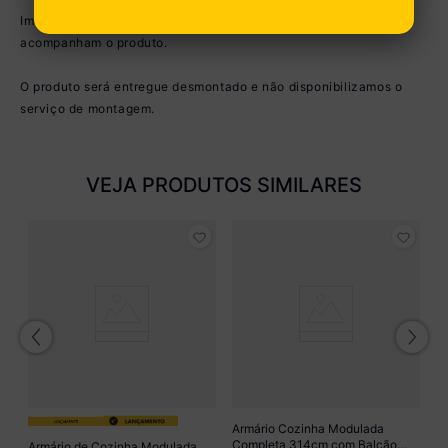
Imagem meramente ilustrativa. Decoração e eletros não
acompanham o produto.
O produto será entregue desmontado e não disponibilizamos o
serviço de montagem.
VEJA PRODUTOS SIMILARES
de
A
C
P
R
M
o
Armário Cozinha Modulada
Completa 314cm com Balcão
Armário de Cozinha Modulada