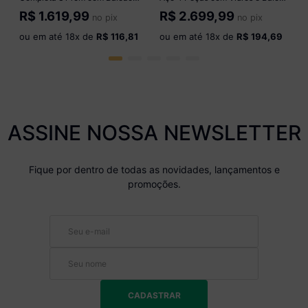
Veneza Multimóveis MP3757
Multimóveis CR20353 Branco
R$
1.619,99
R$
2.699,99
no pix
no pix
Preto/Dourado
ou em até
18
x de
R$ 116,81
ou em até
18
x de
R$ 194,69
ASSINE NOSSA NEWSLETTER
Fique por dentro de todas as novidades, lançamentos e
promoções.
CADASTRAR