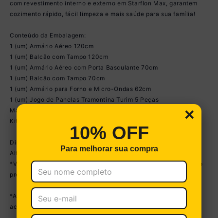
com revestimento interno e externo em Starflon Max, garantem
cozimento rápido, fácil limpeza e mais saúde para sua família!
Conteúdo da Embalagem:
1 (um) Armário Aéreo 120cm
1 (um) Balcão com Tampo 120cm
1 (um) Armário Aéreo com Porta Basculante 70cm
1 (um) Balcão com Tampo 70cm
1 (um) Armário para Forno e Micro-Ondas 62cm
1 (um) Jogo de Panelas Tramontina Turim 5 Peças
×
Manual de Montagem
Kit Ferragem
10% OFF
Dimensões do produto montado:
Para melhorar sua compra
Altura: 203cm | Largura: 252cm | Profundidade: 53cm
*Você pode consultar as medidas internas na imagem técnica do
produto.
*As cores do produto podem sofrer variações de tonalidade de
acordo com as configurações do seu dispositivo.