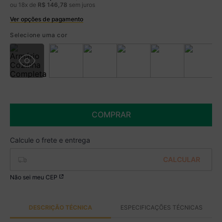
ou
18
x de
R$
146
,
78
sem juros
Ver opções de pagamento
Boleto
R$ 2.184,99 à vista no Boleto
Selecione uma cor
(
5
% de desconto)
Você economiza
R$ 115,00
COMPRAR
Não sei meu CEP
DESCRIÇÃO TÉCNICA
ESPECIFICAÇÕES TÉCNICAS