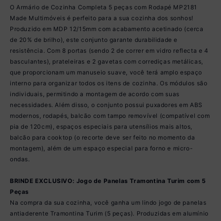
O Armário de Cozinha Completa 5 peças com Rodapé MP2181
Made Multimóveis é perfeito para a sua cozinha dos sonhos!
Produzido em MDP 12/15mm com acabamento acetinado (cerca
de 20% de brilho), este conjunto garante durabilidade e
resistência. Com 8 portas (sendo 2 de correr em vidro reflecta e 4
basculantes), prateleiras e 2 gavetas com corrediças metálicas,
que proporcionam um manuseio suave, você terá amplo espaço
interno para organizar todos os itens de cozinha. Os módulos são
individuais, permitindo a montagem de acordo com suas
necessidades. Além disso, o conjunto possui puxadores em ABS
modernos, rodapés, balcão com tampo removível (compatível com
pia de 120cm), espaços especiais para utensílios mais altos,
balcão para cooktop (o recorte deve ser feito no momento da
montagem), além de um espaço especial para forno e micro-
ondas.
BRINDE EXCLUSIVO: Jogo de Panelas Tramontina Turim com 5
Peças
Na compra da sua cozinha, você ganha um lindo jogo de panelas
antiaderente Tramontina Turim (5 peças). Produzidas em alumínio