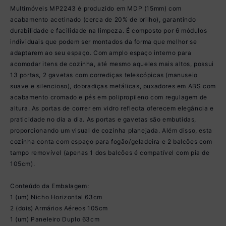
Multimóveis MP2243 é produzido em MDP (15mm) com
acabamento acetinado (cerca de 20% de brilho), garantindo
durabilidade e facilidade na limpeza. É composto por 6 módulos
individuais que podem ser montados da forma que melhor se
adaptarem ao seu espaço. Com amplo espaço interno para
acomodar itens de cozinha, até mesmo aqueles mais altos, possui
13 portas, 2 gavetas com corrediças telescópicas (manuseio
suave e silencioso), dobradiças metálicas, puxadores em ABS com
acabamento cromado e pés em polipropileno com regulagem de
altura. As portas de correr em vidro reflecta oferecem elegância e
praticidade no dia a dia. As portas e gavetas são embutidas,
proporcionando um visual de cozinha planejada. Além disso, esta
cozinha conta com espaço para fogão/geladeira e 2 balcões com
tampo removível (apenas 1 dos balcões é compatível com pia de
105cm).
Conteúdo da Embalagem:
1 (um) Nicho Horizontal 63cm
2 (dois) Armários Aéreos 105cm
1 (um) Paneleiro Duplo 63cm