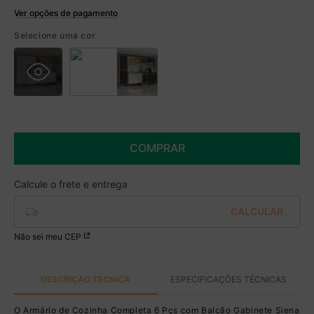
Ver opções de pagamento
Boleto
Selecione uma cor
R$ 1.614,99 à vista no Boleto
(
5
% de desconto)
Você economiza
R$ 85,00
COMPRAR
Não sei meu CEP
DESCRIÇÃO TÉCNICA
ESPECIFICAÇÕES TÉCNICAS
O Armário de Cozinha Completa 6 Pçs com Balcão Gabinete Siena