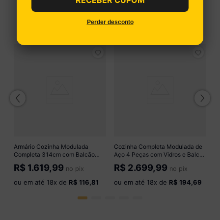
RECEBER CUPOM
Perder desconto
VEJA PRODUTOS SIMILARES
A
p
M
R
Armário Cozinha Modulada
Cozinha Completa Modulada de
Completa 314cm com Balcão
Aço 4 Peças com Vidros e Balcão
o
Veneza Multimóveis MP3757
Multimóveis CR20353 Branco
R$
1.619,99
R$
2.699,99
no pix
no pix
Preto/Dourado
ou em até
18
x de
R$ 116,81
ou em até
18
x de
R$ 194,69