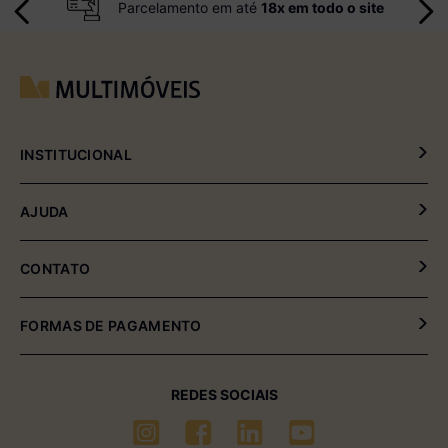
Parcelamento em até
18x em todo o site
INSTITUCIONAL
Política de Privacidade
AJUDA
Política de Entrega e Devolução
Meus Pedidos
CONTATO
Fale Conosco
(54) 2102-4000 (08:00hrs às 17:30hrs)
FORMAS DE PAGAMENTO
(54) 99611-6238 (seg à sexta-feira)
sac01@multimóveis.com
REDES SOCIAIS