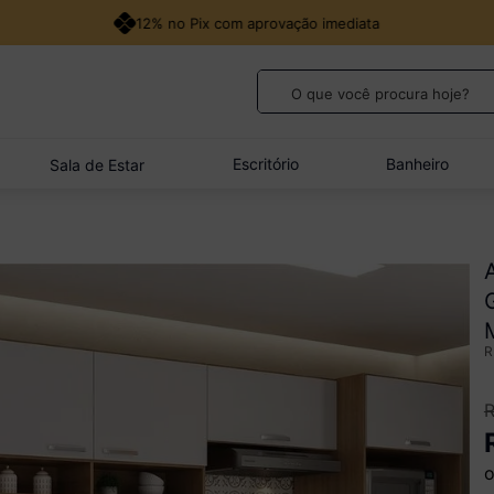
12% no Pix com aprovação imediata
O que você procura hoje?
TERMOS MAIS BUSCADOS
1
º
guarda roupa casal
Escritório
Banheiro
Sala de Estar
2
º
cozinha canto
3
º
veneza
4
º
quarto bebê completo
5
º
sofá
o