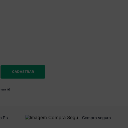
CADASTRAR
tter 🎁
o Pix
Compra segura