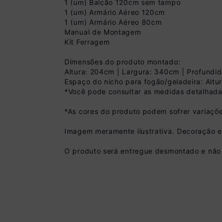
1 (um) Balcão 120cm sem tampo
1 (um) Armário Aéreo 120cm
1 (um) Armário Aéreo 80cm
Manual de Montagem
Kit Ferragem
Dimensões do produto montado:
Altura: 204cm | Largura: 340cm | Profundi
Espaço do nicho para fogão/geladeira: Altu
*Você pode consultar as medidas detalhada
Pix
R$ 1.619,99 à vist
*As cores do produto podem sofrer variaçõe
(
10
% de desconto)
Imagem meramente ilustrativa. Decoração 
Você economiza
O produto será entregue desmontado e não 