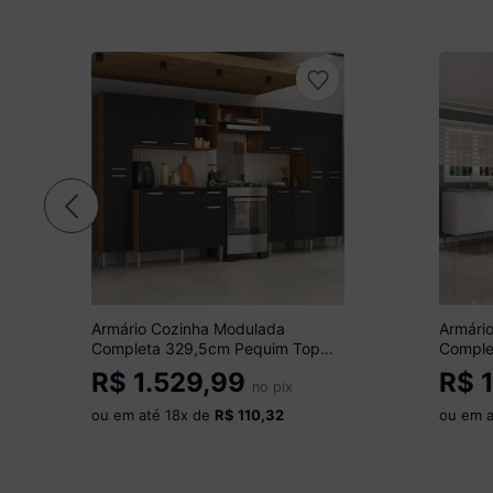
Armário Cozinha Modulada
Armári
Completa 329,5cm Pequim Top
Comple
Multimóveis MP3767
Pia Si
R$
1.529,99
R$
1
Madeirado/Preto
no pix
Branco
ou em até
18
x de
R$ 110,32
ou em 