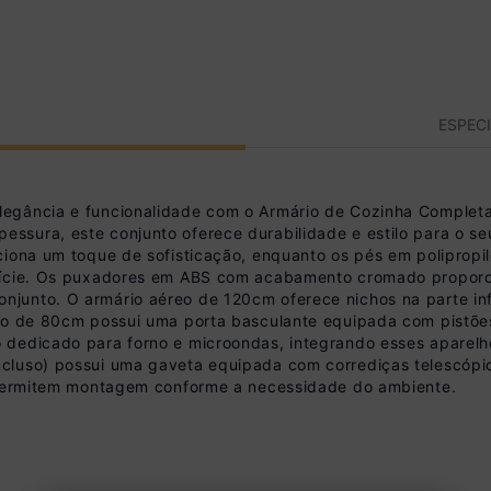
ESPEC
egância e funcionalidade com o Armário de Cozinha Completa
ssura, este conjunto oferece durabilidade e estilo para o se
ciona um toque de sofisticação, enquanto os pés em poliprop
fície. Os puxadores em ABS com acabamento cromado proporci
unto. O armário aéreo de 120cm oferece nichos na parte infe
reo de 80cm possui uma porta basculante equipada com pistõe
 dedicado para forno e microondas, integrando esses aparelh
cluso) possui uma gaveta equipada com corrediças telescópic
e permitem montagem conforme a necessidade do ambiente.