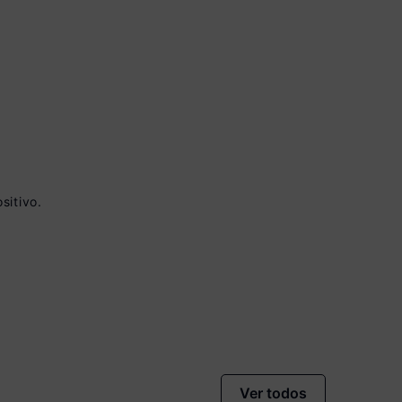
 à vista no Boleto
sitivo.
onto)
nomiza
R$ 90,00
Ver todos