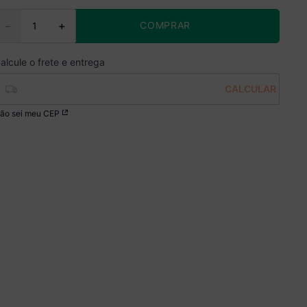
COMPRAR
－
＋
ão sei meu CEP