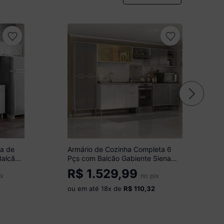
a de
Armário de Cozinha Completa 6
Balcão
Pçs com Balcão Gabiente Siena
co
Multimóveis MP2243
R$
1.529,99
ix
Branco/Lacca Fumê
no pix
ou em até
18
x de
R$ 110,32