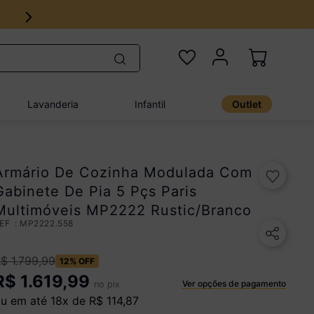
18x no cartão de crédito
Lavanderia
Infantil
Outlet
Armário De Cozinha Modulada Com
Gabinete De Pia 5 Pçs Paris
Multimóveis MP2222 Rustic/Branco
:
MP2222.558
R$
1
.
799
,
99
12%
OFF
R$
1.619,99
Ver opções de pagamento
no pix
u em até
18
x de
R$
114
,
87