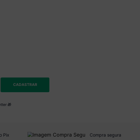
CADASTRAR
tter 🎁
o Pix
Compra segura