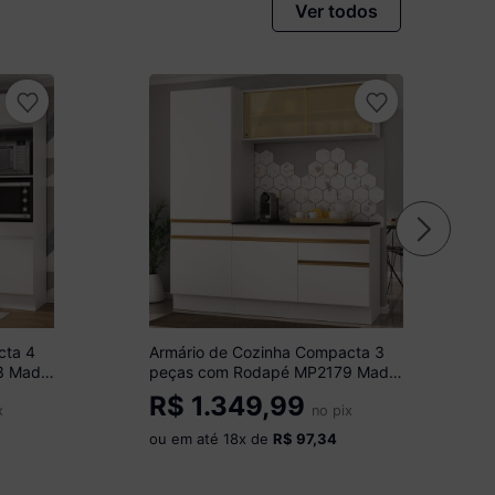
Ver todos
cta 4
Armário de Cozinha Compacta 3
3 Made
peças com Rodapé MP2179 Made
Multimóveis Branco/Dourado
R$
1.349,99
x
no pix
ou em até
18
x de
R$ 97,34