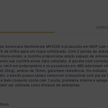
ESPEC
da Americana Multimóveis MP2209 é produzido em MDP com 
% de brilho para um toque sofisticado. Com 2 portas de dobrad
e micro-ondas, a cozinha proporciona amplo espaço de armaz
xando sua cozinha ainda mais completa. A gaveta com corrediç
és retrô em polipropileno e os puxadores em ABS adicionam c
até 20kg), ambos de 15mm, garantem resistência. Os módulos 
til, o balcão possui tampo removível (compatível com pia de
ste belo conjunto conta com 1 porta, prateleira interna e ade
poder ser utilizada como divisora de ambientes.
120cm