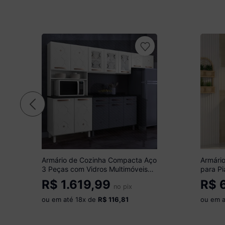
Armário de Cozinha Compacta Aço
Armári
3 Peças com Vidros Multimóveis
para Pi
CR20350 Branco
MP2216
R$
1.619,99
R$
6
no pix
ou em até
18
x de
R$ 116,81
ou em 