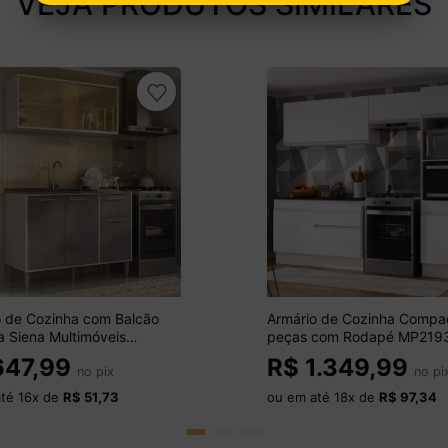
VEJA PRODUTOS SIMILARES
o de Cozinha com Balcão
Armário de Cozinha Compa
a Siena Multimóveis
peças com Rodapé MP219
 Branco/Lacca Fumê
Multimóveis Branco
47,99
R$
1.349,99
no pix
no pi
até
16
x de
R$ 51,73
ou em até
18
x de
R$ 97,34