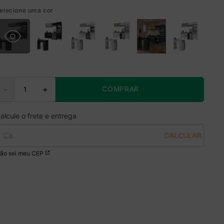
elecione uma cor
COMPRAR
－
＋
ão sei meu CEP