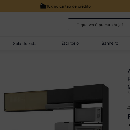
18x no cartão de crédito
O que você procura hoje?
TERMOS MAIS BUSCADOS
1
º
guarda roupa casal
Escritório
Banheiro
Sala de Estar
2
º
cozinha canto
3
º
veneza
4
º
quarto bebê completo
5
º
sofá
o