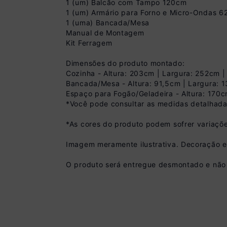
1 (um) Balcão com Tampo 120cm
1 (um) Armário para Forno e Micro-Ondas 
1 (uma) Bancada/Mesa
Manual de Montagem
Kit Ferragem
Dimensões do produto montado:
Cozinha - Altura: 203cm | Largura: 252cm 
Bancada/Mesa - Altura: 91,5cm | Largura: 
Espaço para Fogão/Geladeira - Altura: 170
Pix
*Você pode consultar as medidas detalhada
R$ 1.619,99 à vist
*As cores do produto podem sofrer variaçõe
(
10
% de desconto)
Você economiza
Imagem meramente ilustrativa. Decoração 
O produto será entregue desmontado e não 