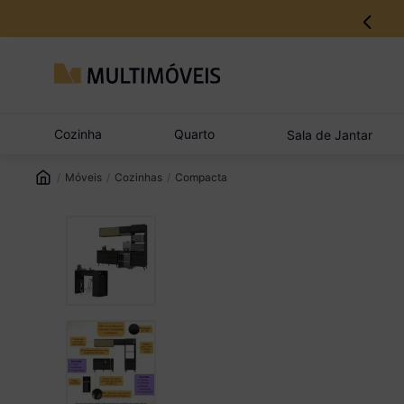
12% no Pix com aprovação imediata
Cozinha
Quarto
Sala de Jantar
Móveis
Cozinhas
Compacta