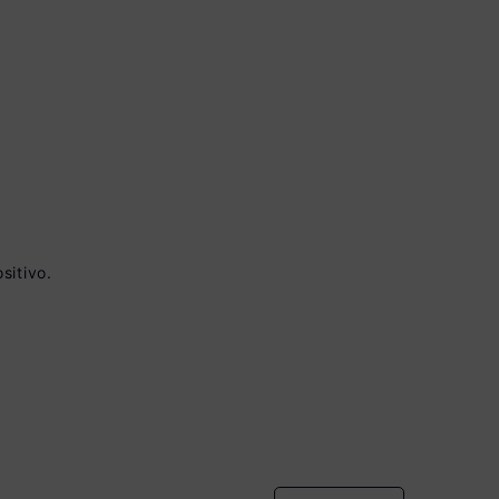
 à vista no Boleto
sitivo.
onto)
nomiza
R$ 90,00