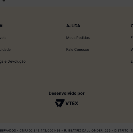
AL
AJUDA
veis
Meus Pedidos
F
acidade
Fale Conosco
W
ega e Devolução
E
Desenvolvido por
ERVADOS - CNPJ 00.349.443/0001-92 - R. BEATRIZ DALL ONDER, 266 - DISTRITO 