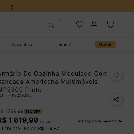
Lavanderia
Infantil
Outlet
Armário De Cozinha Modulado Com
Bancada Americana Multimóveis
MP2209 Preto
:
MP2209.895
R$
1
.
799
,
99
12%
OFF
R$
1.619,99
Ver opções de pagamento
no pix
u em até
18
x de
R$
114
,
87