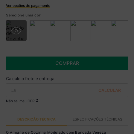
Ver opções de pagamento
Boleto
Selecione uma cor
R$ 1.291,99 à vista no Boleto
(
5
% de desconto)
Você economiza
R$ 68,00
COMPRAR
Não sei meu CEP
DESCRIÇÃO TÉCNICA
ESPECIFICAÇÕES TÉCNICAS
O Armário de Cozinha Modulado com Bancada Veneza