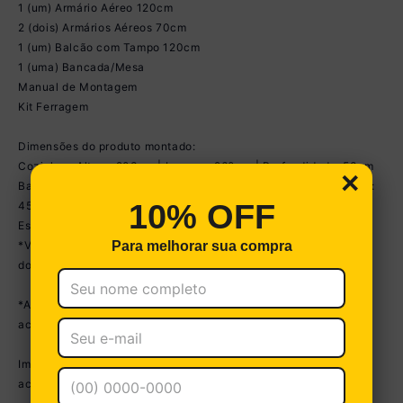
1 (um) Armário Aéreo 120cm
2 (dois) Armários Aéreos 70cm
1 (um) Balcão com Tampo 120cm
1 (uma) Bancada/Mesa
Manual de Montagem
Kit Ferragem
Dimensões do produto montado:
Cozinha - Altura: 203cm | Largura: 260cm | Profundidade: 53cm
×
Bancada/Mesa - Altura: 91,5cm | Largura: 137cm | Profundidade:
10% OFF
45cm
Espaço para Fogão/Geladeira - Altura: 170cm | Largura: 70cm
*Você pode consultar as medidas detalhadas na imagem técnica
Para melhorar sua compra
do produto.
*As cores do produto podem sofrer variações de tonalidade de
acordo com as configurações do seu dispositivo.
Imagem meramente ilustrativa. Decoração e eletros não
acompanham o produto.