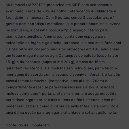
Multimóveis MP2212 é produzido em MDP com acabamento
acetinado (cerca de 20% de brilho), oferecendo durabilidade e
facilidade na limpeza. Com 6 portas, sendo 3 basculantes, e 1
gaveta com corrediças metálicas, que proporcionam mais leveza
no manuseio, a cozinha possui amplo espaço interno para
acomodar utensílios. Além disso, conta com espaço para
colocação de fogão e geladeira, tornando-a ainda mais funcional.
Os pés retrô em polipropileno e os puxadores em ABS adicionam
um toque elegante ao design. Os tampos do balcão (suporta até
15kg) e da bancada (suporta até 20kg), ambos de 15mm,
garantem resistência. Os módulos são individuais, permitindo a
montagem de acordo com o espaço disponível. Versátil, o balcão
possui tampo removível (compatível com pia de 120cm) e
compartimento especial para utensílios mais altos. A bancada
inclusa conta com 1 porta, prateleira interna e adega embutida,
permitindo organizar bebidas e itens de fácil alcance, além de
poder ser utilizada como divisora de ambientes. Este conjunto é
uma ótima opção para agregar praticidade e sofisticação no lar!
Conteúdo da Embalagem: