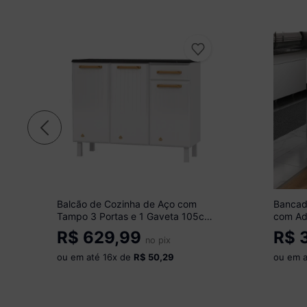
Balcão de Cozinha de Aço com
Bancad
Tampo 3 Portas e 1 Gaveta 105cm
com Ad
Multimóveis CR20361 Branco
Multim
R$
629,99
R$
3
no pix
ou em até
16
x de
R$ 50,29
ou em 