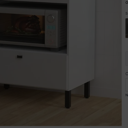
o
S
N