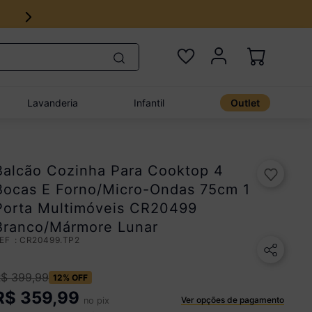
Lavanderia
Infantil
Outlet
Balcão Cozinha Para Cooktop 4
Bocas E Forno/Micro-Ondas 75cm 1
Porta Multimóveis CR20499
Branco/Mármore Lunar
:
CR20499.TP2
R$
399
,
99
12%
OFF
R$
359,99
Ver opções de pagamento
no pix