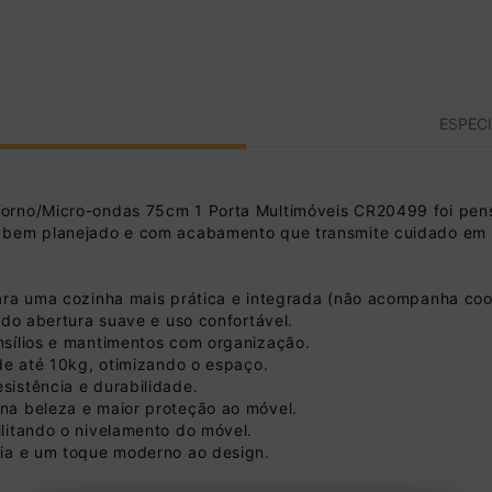
ESPEC
rno/Micro-ondas 75cm 1 Porta Multimóveis CR20499 foi pensado
, bem planejado e com acabamento que transmite cuidado em 
ara uma cozinha mais prática e integrada (não acompanha coo
ndo abertura suave e uso confortável.
nsílios e mantimentos com organização.
 de até 10kg, otimizando o espaço.
istência e durabilidade.
na beleza e maior proteção ao móvel.
litando o nivelamento do móvel.
cia e um toque moderno ao design.