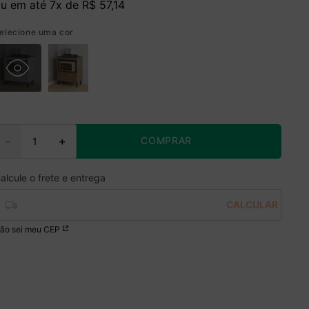
u em até
7
x de
R$
57
,
14
elecione uma cor
COMPRAR
－
＋
ão sei meu CEP