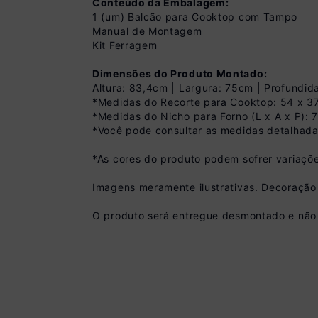
Conteúdo da Embalagem:
1 (um) Balcão para Cooktop com Tampo
Manual de Montagem
Kit Ferragem
Dimensões do Produto Montado:
Altura: 83,4cm | Largura: 75cm | Profundi
*Medidas do Recorte para Cooktop: 54 x 3
*Medidas do Nicho para Forno (L x A x P): 
*Você pode consultar as medidas detalhada
Pix
R$ 359,99 à vista
*As cores do produto podem sofrer variaçõe
(
10
% de desconto)
Imagens meramente ilustrativas. Decoração
Você economiza
O produto será entregue desmontado e não 