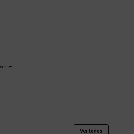
vista no Boleto
sitivo.
nto)
omiza
R$ 20,00
Ver todos