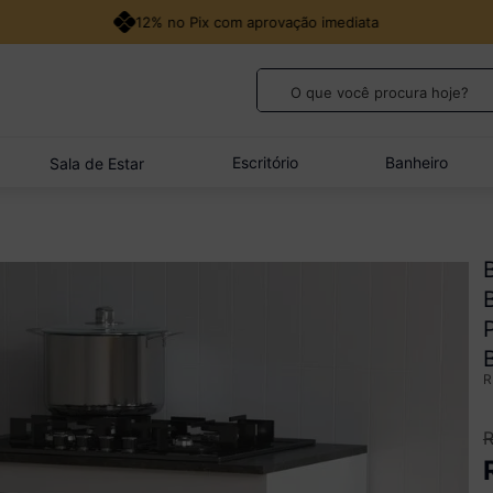
12% no Pix com aprovação imediata
O que você procura hoje?
TERMOS MAIS BUSCADOS
1
º
guarda roupa casal
Escritório
Banheiro
Sala de Estar
2
º
cozinha canto
3
º
veneza
4
º
sofá
5
º
quarto bebê completo