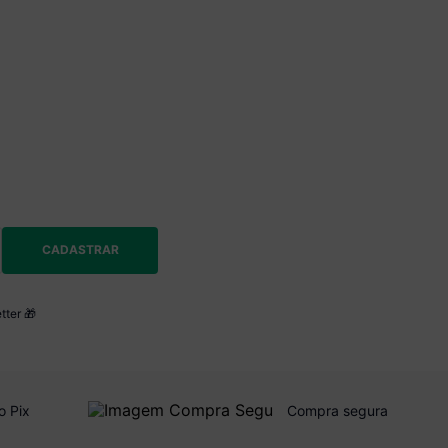
CADASTRAR
tter 🎁
o Pix
Compra segura