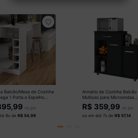
a Balcão/Mesa de Cozinha
Armário de Cozinha Balcão
ega 1 Porta e Espelho
Multiuso para Microondas
óveis MP2248 Branco
Multimóveis MP2189 Preto
95,99
R$
359,99
no pix
no pix
até
8
x de
R$ 54,99
ou em até
7
x de
R$ 57,14