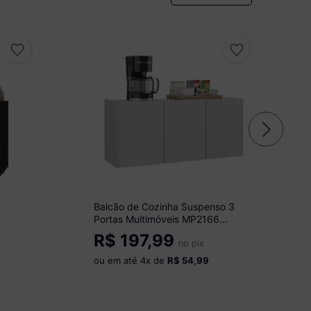
Balcão de Cozinha Suspenso 3
Portas Multimóveis MP2166
Branco
R$
197,99
no pix
ou em até
4
x de
R$ 54,99