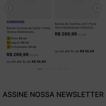
Balcão de Cozinha com 1 Porta
40cm Multimóveis CR20422
Balcão Cozinha de Canto 1 Porta
o
Freijó
Veneza Multimóveis
R$
269,99
no pix
MP3743.964 Branco/Preto
Altura:
84 cm
Largura:
90 cm
Profundidade:
53 cm
ou em até
5
x de
R$ 59,99
R$
269,99
no pix
ou em até
5
x de
R$ 59,99
ASSINE NOSSA NEWSLETTER