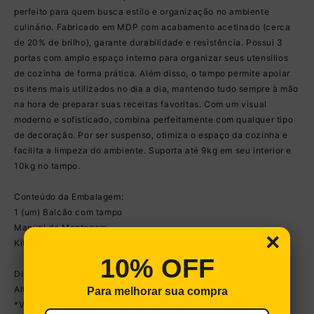
perfeito para quem busca estilo e organização no ambiente
culinário. Fabricado em MDP com acabamento acetinado (cerca
de 20% de brilho), garante durabilidade e resistência. Possui 3
portas com amplo espaço interno para organizar seus utensílios
de cozinha de forma prática. Além disso, o tampo permite apoiar
os itens mais utilizados no dia a dia, mantendo tudo sempre à mão
na hora de preparar suas receitas favoritas. Com um visual
moderno e sofisticado, combina perfeitamente com qualquer tipo
de decoração. Por ser suspenso, otimiza o espaço da cozinha e
facilita a limpeza do ambiente. Suporta até 9kg em seu interior e
10kg no tampo.
Conteúdo da Embalagem:
1 (um) Balcão com tampo
Manual de Montagem
×
Kit Ferragem
10% OFF
Dimensões do produto montado:
Altura: 39,5cm | Largura: 93cm | Profundidade: 31,5cm
Para melhorar sua compra
*Você pode consultar as medidas detalhadas na imagem técnica