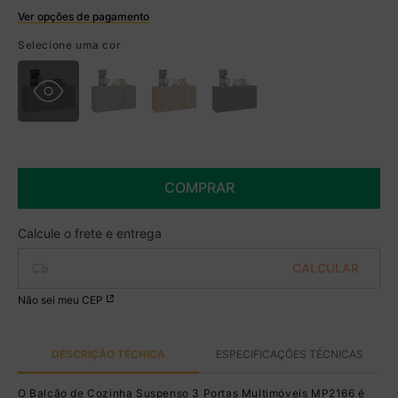
Ver opções de pagamento
Boleto
Selecione uma cor
R$ 208,99 à vista no Boleto
(
5
% de desconto)
Você economiza
R$ 11,00
COMPRAR
Não sei meu CEP
DESCRIÇÃO TÉCNICA
ESPECIFICAÇÕES TÉCNICAS
O Balcão de Cozinha Suspenso 3 Portas Multimóveis MP2166 é