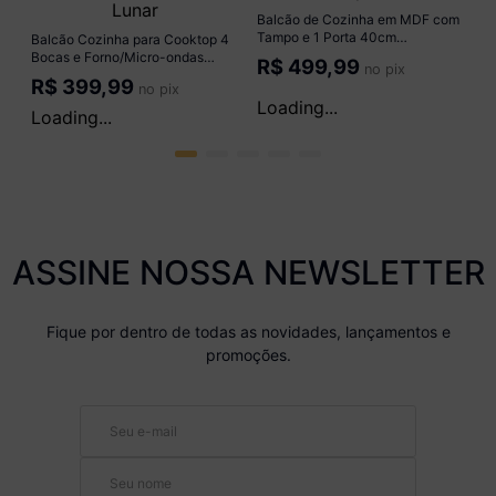
o
Balcão Cozinha para Cooktop 4
Balcão de Cozinha em MDF com
Bocas e Forno/Micro-ondas
Tampo e 1 Porta 40cm
75cm 1 Porta Multimóveis
Multimóveis CR20464
R$
359,99
R$
449,99
no pix
no pix
CR20499 Amêndoa/Mármore
Branco/Carvalho Tropical
Lunar
ou em até
7
x de
R$ 57,14
ou em até
11
x de
R$ 50,19
ASSINE NOSSA NEWSLETTER
Fique por dentro de todas as novidades, lançamentos e
promoções.