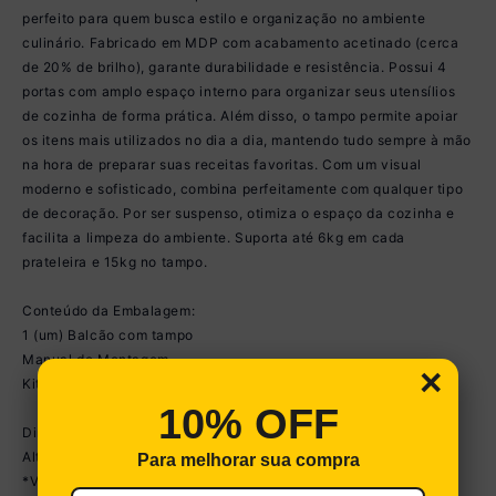
perfeito para quem busca estilo e organização no ambiente
culinário. Fabricado em MDP com acabamento acetinado (cerca
de 20% de brilho), garante durabilidade e resistência. Possui 4
portas com amplo espaço interno para organizar seus utensílios
de cozinha de forma prática. Além disso, o tampo permite apoiar
os itens mais utilizados no dia a dia, mantendo tudo sempre à mão
na hora de preparar suas receitas favoritas. Com um visual
moderno e sofisticado, combina perfeitamente com qualquer tipo
de decoração. Por ser suspenso, otimiza o espaço da cozinha e
facilita a limpeza do ambiente. Suporta até 6kg em cada
prateleira e 15kg no tampo.
Conteúdo da Embalagem:
1 (um) Balcão com tampo
Manual de Montagem
×
Kit Ferragem
10% OFF
Dimensões do produto montado:
Altura: 39,5cm | Largura: 123,5cm | Profundidade: 31,5cm
Para melhorar sua compra
*Você pode consultar as medidas detalhadas na imagem técnica