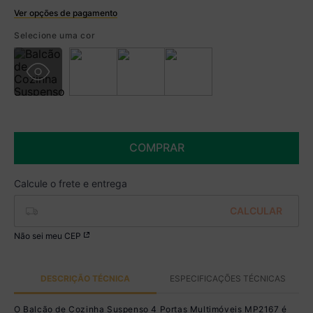
Ver opções de pagamento
Boleto
Selecione uma cor
R$ 284,99 à vista no Boleto
(
5
% de desconto)
Você economiza
R$ 15,00
COMPRAR
Não sei meu CEP
DESCRIÇÃO TÉCNICA
ESPECIFICAÇÕES TÉCNICAS
O Balcão de Cozinha Suspenso 4 Portas Multimóveis MP2167 é