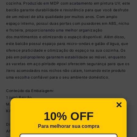
cozinha. Produzido em MDP com acabamento em pintura UV, este
balcão garante durabilidade e resistência para que você desfrute
de um móvel de alta qualidade por muitos anos. Com amplo
espaço interno, possui duas portas com puxadores em ABS, nicho
e fruteira, proporcionando uma melhor organização
dos mantimentos e otimizando o espaço disponível. Além disso,
este balcão possui espaço para micro-ondas e galão d'água, que
oferece praticidade e otimização do espaço na sua cozinha. Os
pés em polipropileno garantem estabilidade ao móvel, enquanto
as varetas em aço pintado epoxi oferecem segurança para que os
itens acomodados nos nichos não caiam, tornando este produto
uma escolha confiável para o seu ambiente doméstico.
Conteúdo da Embalagem:
1 (um) Balcão
×
Manual de Montagem
Kit Ferragem
10% OFF
Dimensões do produto montado:
Para melhorar sua compra
Altura: 75cm | Largura: 86cm | Profundidade: 36cm