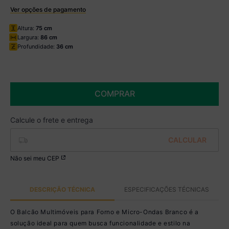
Ver opções de pagamento
Boleto
Altura:
75 cm
R$ 284,99 à vista no Boleto
Largura:
86 cm
(
5
% de desconto)
Profundidade:
36 cm
Você economiza
R$ 15,00
COMPRAR
Não sei meu CEP
DESCRIÇÃO TÉCNICA
ESPECIFICAÇÕES TÉCNICAS
O Balcão Multimóveis para Forno e Micro-Ondas Branco é a
solução ideal para quem busca funcionalidade e estilo na