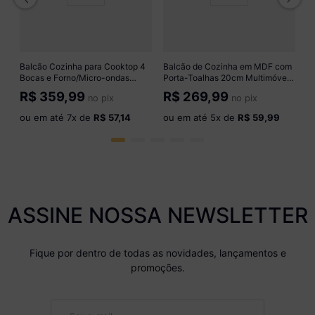
o
Balcão Cozinha para Cooktop 4
Balcão de Cozinha em MDF com
Bocas e Forno/Micro-ondas
Porta-Toalhas 20cm Multimóveis
75cm 1 Porta Multimóveis
CR20430 Branco
R$
359,99
R$
269,99
no pix
no pix
CR20499 Amêndoa/Mármore
Lunar
ou em até
7
x de
R$ 57,14
ou em até
5
x de
R$ 59,99
ASSINE NOSSA NEWSLETTER
Fique por dentro de todas as novidades, lançamentos e
promoções.