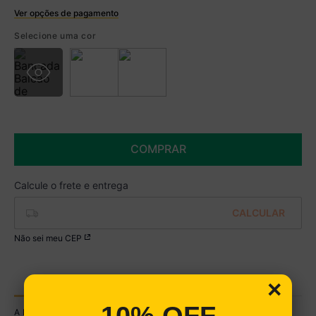
Ver opções de pagamento
Boleto
Selecione uma cor
R$ 208,99 à vista no Boleto
(
5
% de desconto)
Você economiza
R$ 11,00
COMPRAR
Não sei meu CEP
DESCRIÇÃO TÉCNICA
ESPECIFICAÇÕES TÉCNICAS
×
A Bancada Balcão de Cozinha com Nichos 90cm Multimóveis