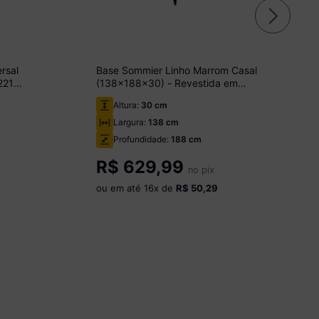
rsal
Base Sommier Linho Marrom Casal
221
(138x188x30) - Revestida em
Linho - Ortobom
Altura:
30 cm
Largura:
138 cm
Profundidade:
188 cm
R$
629,99
no pix
ou em até
16
x de
R$ 50,29