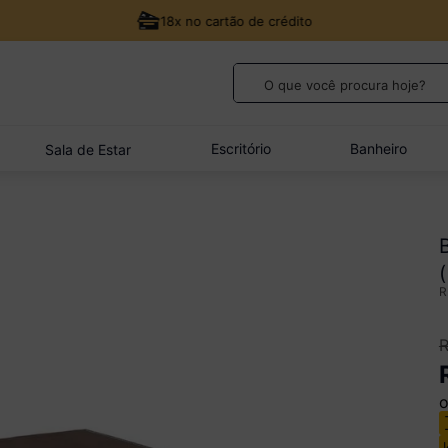
18x no cartão de crédito
O que você procura hoje?
TERMOS MAIS BUSCADOS
1
º
guarda roupa casal
Escritório
Banheiro
Sala de Estar
2
º
cozinha canto
3
º
sofá
4
º
quarto bebê completo
5
º
veneza
o