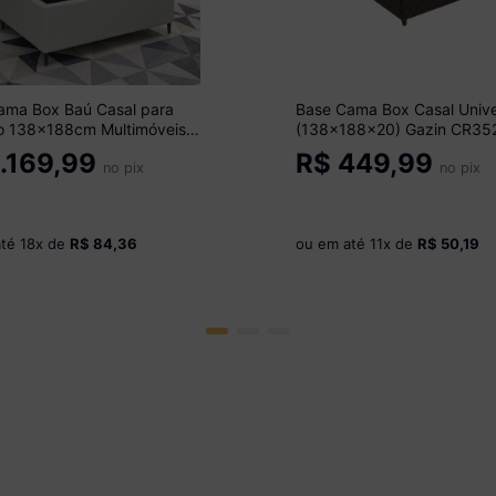
ama Box Baú Casal para
Base Cama Box Casal Unive
o 138x188cm Multimóveis
(138x188x20) Gazin CR35
9 Cinza
Natural/Marrom
.169,99
R$
449,99
no pix
no pix
até
18
x de
R$ 84,36
ou em até
11
x de
R$ 50,19