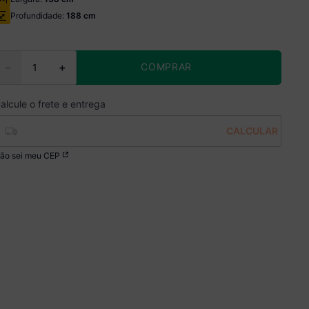
Profundidade:
188 cm
COMPRAR
－
＋
ão sei meu CEP