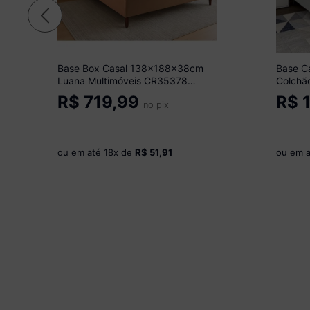
Base Box Casal 138x188x38cm
Base C
Luana Multimóveis CR35378
Colchã
Castor
CR3523
R$
719,99
R$
1
no pix
ou em até
18
x de
R$ 51,91
ou em 