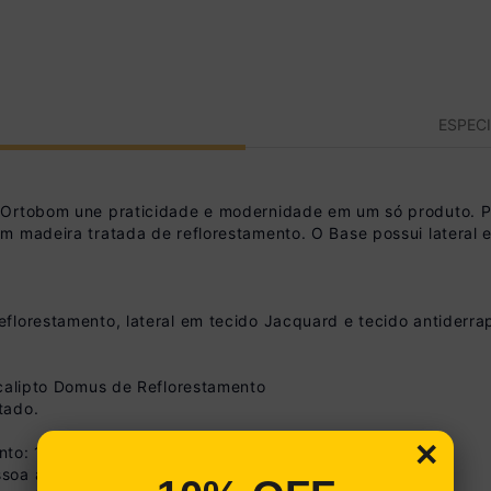
ESPEC
 Ortobom une praticidade e modernidade em um só produto. P
om madeira tratada de reflorestamento. O Base possui latera
florestamento, lateral em tecido Jacquard e tecido antiderr
ucalipto Domus de Reflorestamento
tado.
×
ento: 188cm
ssoa além do Colchão