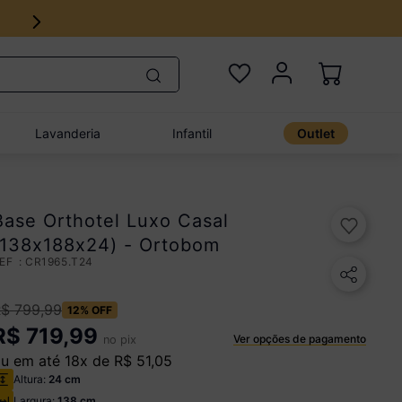
Lavanderia
Infantil
Outlet
Base Orthotel Luxo Casal
(138x188x24) - Ortobom
:
CR1965.T24
R$
799
,
99
12%
OFF
R$
719,99
Ver opções de pagamento
no pix
u em até
18
x de
R$
51
,
05
Altura:
24 cm
Largura:
138 cm