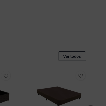
vista no Boleto
nto)
omiza
R$ 40,00
Ver todos