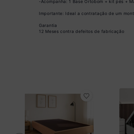
-Acompanha: 1 Base Ortobom + kit pés + M
Importante: Ideal a contratação de um monta
Garantia
12 Meses contra defeitos de fabricação
Pix
R$ 719,99 à vista 
(
10
% de desconto)
Você economiza