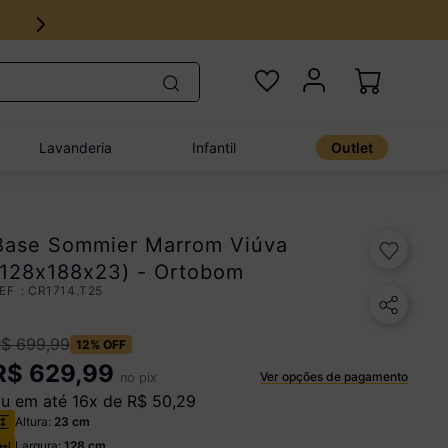
Lavanderia
Infantil
Outlet
Base Sommier Marrom Viúva
(128x188x23) - Ortobom
:
CR1714.T25
R$
699
,
99
12%
OFF
R$
629,99
Ver opções de pagamento
no pix
u em até
16
x de
R$
50
,
29
Altura:
23 cm
Largura:
128 cm