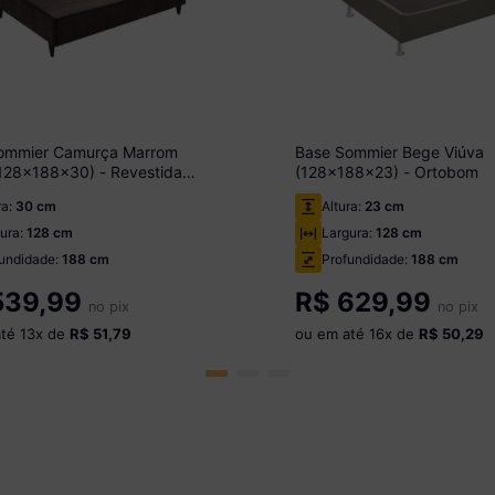
ommier Camurça Marrom
Base Sommier Bege Viúva
(128x188x30) - Revestida
(128x188x23) - Ortobom
urça - Ortobom
ra:
30 cm
Altura:
23 cm
ura:
128 cm
Largura:
128 cm
undidade:
188 cm
Profundidade:
188 cm
39,99
R$
629,99
no pix
no pix
até
13
x de
R$ 51,79
ou em até
16
x de
R$ 50,29