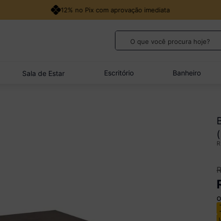
12% no Pix com aprovação imediata
O que você procura hoje?
TERMOS MAIS BUSCADOS
1
º
guarda roupa casal
Escritório
Banheiro
Sala de Estar
2
º
cozinha canto
3
º
sofá
4
º
veneza
5
º
quarto bebê completo
o