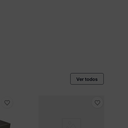
vista no Boleto
nto)
omiza
R$ 35,00
Ver todos