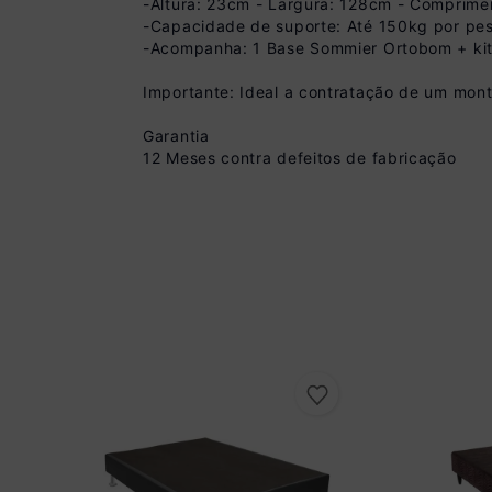
-Altura: 23cm - Largura: 128cm - Comprim
-Capacidade de suporte: Até 150kg por pe
-Acompanha: 1 Base Sommier Ortobom + kit
Importante: Ideal a contratação de um monta
Garantia
12 Meses contra defeitos de fabricação
Pix
R$ 629,99 à vista 
(
10
% de desconto)
Você economiza