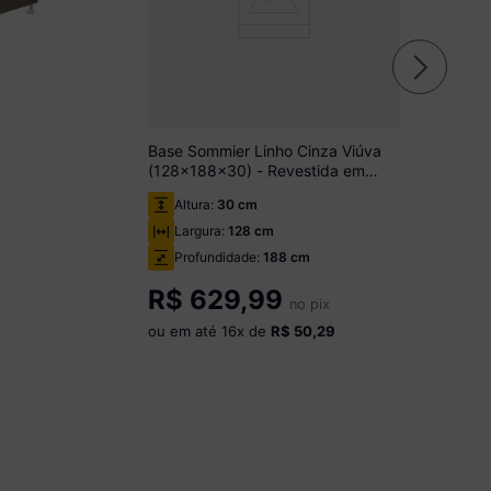
Base Sommier Linho Cinza Viúva
(128x188x30) - Revestida em
Linho - Ortobom
Altura:
30 cm
Largura:
128 cm
Profundidade:
188 cm
R$
629,99
no pix
ou em até
16
x de
R$ 50,29