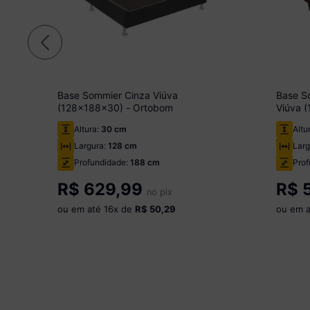
Base Sommier Cinza Viúva
Base S
(128x188x30) - Ortobom
Viúva 
em Cam
Altura:
30 cm
Altu
Largura:
128 cm
Larg
Profundidade:
188 cm
Prof
R$
629,99
R$
5
no pix
ou em até
16
x de
R$ 50,29
ou em 