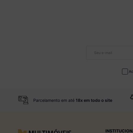
Ac
Parcelamento em até
18x em todo o site
INSTITUCION