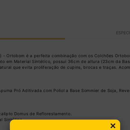
ESPEC
 - Ortobom é a perfeita combinação com os Colchões Ortobo
to em Material Sintético, possui 36cm de altura (23cm da Ba
tural que evita proliferação de cupins, brocas e traças. Aco
spuma Pró Aditivada com Poliol a Base Sommier de Soja, Reve
ucalipto Domus de Reflorestamento.
l Sintético
×