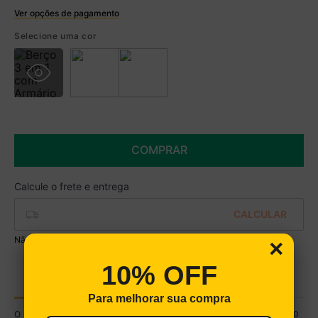
Ver opções de pagamento
Boleto
Selecione uma cor
R$ 807,49 à vista no Boleto
(
5
% de desconto)
Você economiza
R$ 42,50
COMPRAR
Não sei meu CEP
×
10% OFF
DESCRIÇÃO TÉCNICA
ESPECIFICAÇÕES TÉCNICAS
Para melhorar sua compra
O Berço 3 em 1 com Armário Aéreo 4 portas Multimóveis MP4140