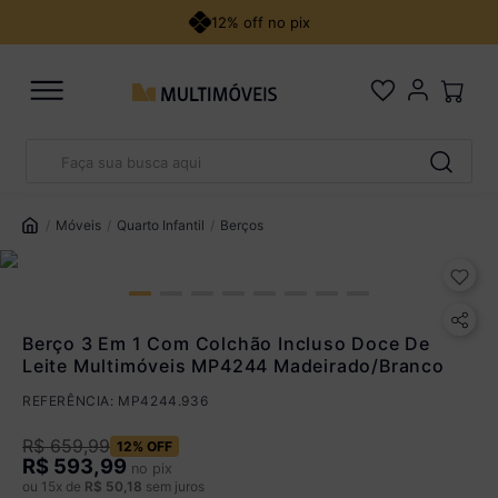
12% off no pix
Faça sua busca aqui
Pix
R$ 593,99 à vista no Pix
TERMOS MAIS BUSCADOS
(
10
% de desconto)
1
º
guarda roupa casal
Móveis
Quarto Infantil
Berços
Você economiza
R$ 66,00
2
º
cozinha canto
3
º
sofá
Cartão de Crédito
4
º
veneza
Berço 3 Em 1 Com Colchão Incluso Doce De
Leite Multimóveis MP4244 Madeirado/Branco
5
º
quarto bebê completo
Até 12x sem juros
REFERÊNCIA
:
MP4244.936
De 13x a 18x com juros
1,25% a.m
Parcele em até 18x. Juros aplicados a partir da 13ª parcela
R$
659
,
99
12%
OFF
R$
593,99
no pix
Ver parcelamento detalhado
ou
15
x de
R$
50
,
18
sem juros