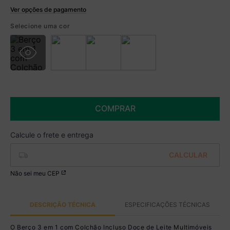
Ver opções de pagamento
Boleto
Selecione uma cor
R$ 626,99 à vista no Boleto
(
5
% de desconto)
Você economiza
R$ 33,00
COMPRAR
Não sei meu CEP
DESCRIÇÃO TÉCNICA
ESPECIFICAÇÕES TÉCNICAS
O Berço 3 em 1 com Colchão Incluso Doce de Leite Multimóveis