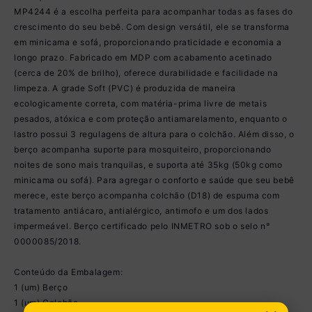
MP4244 é a escolha perfeita para acompanhar todas as fases do
crescimento do seu bebê. Com design versátil, ele se transforma
em minicama e sofá, proporcionando praticidade e economia a
longo prazo. Fabricado em MDP com acabamento acetinado
(cerca de 20% de brilho), oferece durabilidade e facilidade na
limpeza. A grade Soft (PVC) é produzida de maneira
ecologicamente correta, com matéria-prima livre de metais
pesados, atóxica e com proteção antiamarelamento, enquanto o
lastro possui 3 regulagens de altura para o colchão. Além disso, o
berço acompanha suporte para mosquiteiro, proporcionando
noites de sono mais tranquilas, e suporta até 35kg (50kg como
minicama ou sofá). Para agregar o conforto e saúde que seu bebê
merece, este berço acompanha colchão (D18) de espuma com
tratamento antiácaro, antialérgico, antimofo e um dos lados
impermeável. Berço certificado pelo INMETRO sob o selo n°
0000085/2018.
Conteúdo da Embalagem:
1 (um) Berço
1 (um) Colchão