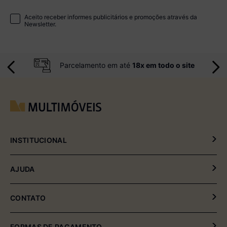
Aceito receber informes publicitários e promoções através da
Newsletter.
Parcelamento em até
18x em todo o site
INSTITUCIONAL
Política de Privacidade
AJUDA
Política de Entrega e Devolução
Meus Pedidos
CONTATO
Fale Conosco
(54) 2102-4000 (08:00hrs às 17:30hrs)
FORMAS DE PAGAMENTO