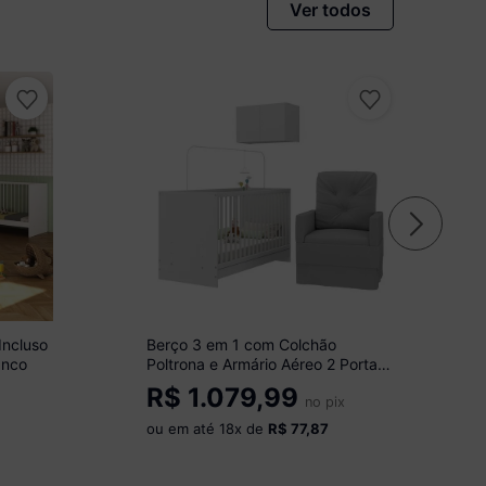
Ver todos
Incluso
Berço 3 em 1 com Colchão
anco
Poltrona e Armário Aéreo 2 Portas
Multimóveis MP4156 Branco/Cinza
R$
1.079,99
no pix
ou em até
18
x de
R$ 77,87