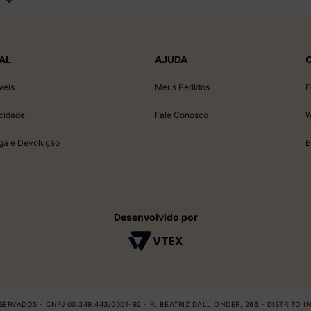
AL
AJUDA
veis
Meus Pedidos
F
acidade
Fale Conosco
W
ega e Devolução
E
Desenvolvido por
ERVADOS - CNPJ 00.349.443/0001-92 - R. BEATRIZ DALL ONDER, 266 - DISTRITO 