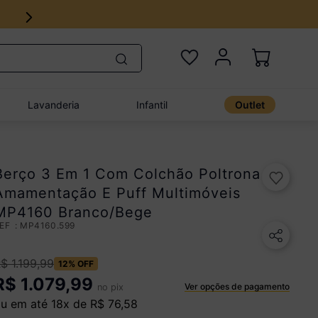
Lavanderia
Infantil
Outlet
Berço 3 Em 1 Com Colchão Poltrona
Amamentação E Puff Multimóveis
MP4160 Branco/Bege
:
MP4160.599
R$
1
.
199
,
99
12%
OFF
R$
1.079,99
Ver opções de pagamento
no pix
u em até
18
x de
R$
76
,
58