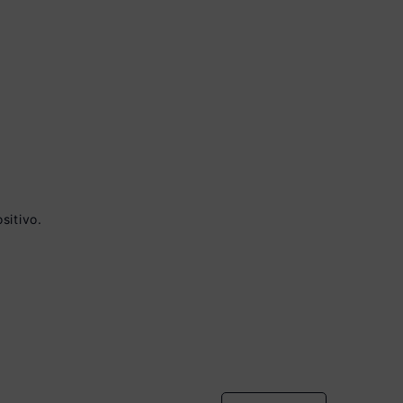
 à vista no Boleto
sitivo.
onto)
nomiza
R$ 60,00