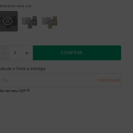
elecione uma cor
COMPRAR
－
＋
ão sei meu CEP