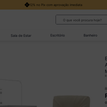
12% no Pix com aprovação imediata
O que você procura hoje?
TERMOS MAIS BUSCADOS
1
º
guarda roupa casal
Escritório
Banheiro
Sala de Estar
2
º
cozinha canto
3
º
veneza
4
º
sofá
5
º
quarto bebê completo
o