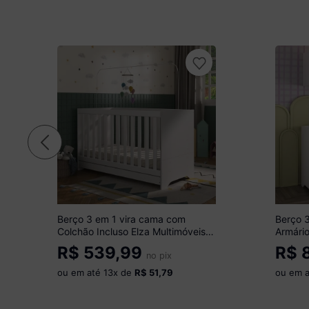
Berço 3 em 1 vira cama com
Berço 
Colchão Incluso Elza Multimóveis
Armário
MP4305 Branco
Multim
R$
539,99
R$
8
no pix
ou em até
13
x de
R$ 51,79
ou em 