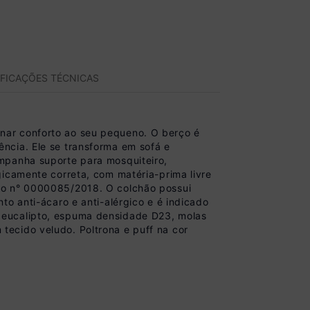
IFICAÇÕES TÉCNICAS
nar conforto ao seu pequeno. O berço é
ncia. Ele se transforma em sofá e
mpanha suporte para mosquiteiro,
gicamente correta, com matéria-prima livre
elo n° 0000085/2018. O colchão possui
o anti-ácaro e anti-alérgico e é indicado
 eucalipto, espuma densidade D23, molas
ecido veludo. Poltrona e puff na cor