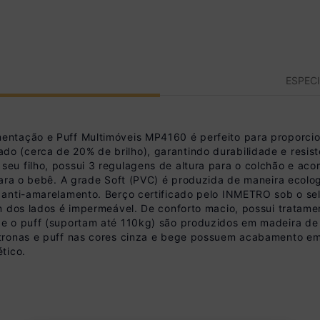
ESPEC
ntação e Puff Multimóveis MP4160 é perfeito para proporcio
(cerca de 20% de brilho), garantindo durabilidade e resistê
eu filho, possui 3 regulagens de altura para o colchão e aco
para o bebê. A grade Soft (PVC) é produzida de maneira ecolo
 anti-amarelamento. Berço certificado pelo INMETRO sob o s
 dos lados é impermeável. De conforto macio, possui tratament
e o puff (suportam até 110kg) são produzidos em madeira de
tronas e puff nas cores cinza e bege possuem acabamento em t
tico.