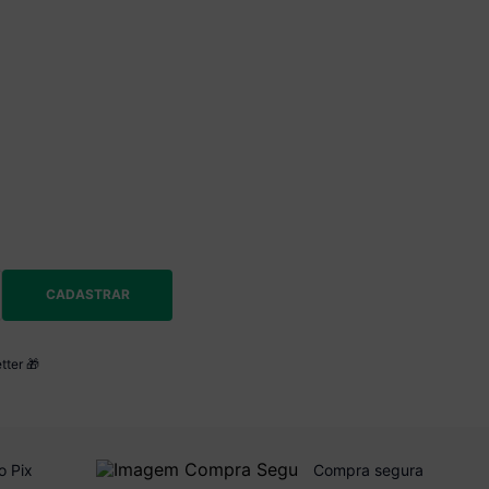
CADASTRAR
tter 🎁
o Pix
Compra segura