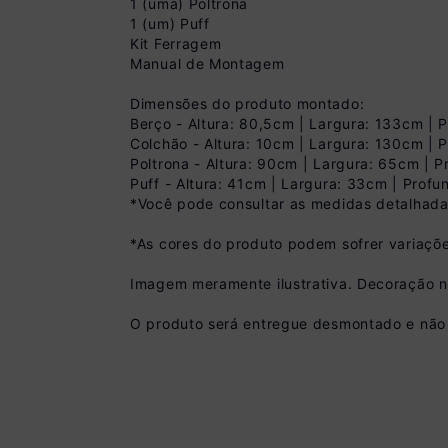
1 (uma) Poltrona
1 (um) Puff
Kit Ferragem
Manual de Montagem
Dimensões do produto montado:
Berço - Altura: 80,5cm | Largura: 133cm |
Colchão - Altura: 10cm | Largura: 130cm |
Poltrona - Altura: 90cm | Largura: 65cm | 
Puff - Altura: 41cm | Largura: 33cm | Prof
Pix
*Você pode consultar as medidas detalhada
R$ 1.079,99 à vist
*As cores do produto podem sofrer variaçõe
(
10
% de desconto)
Você economiza
Imagem meramente ilustrativa. Decoração 
O produto será entregue desmontado e não 