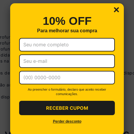
×
10% OFF
Para melhorar sua compra
 Profundidade: 66cm
 Profundidade: 60cm
Profundidade: 64cm
undidade: 33cm
Boleto
s na imagem técnica do produto.
Cartão de Crédito
a no Pix
R$ 1.139,99
s de tonalidade de acordo com as configurações do seu dispo
(
5
% de desc
Até 12x sem juros
R$ 120,00
Você eco
não acompanha o produto.
De 13x a 18x com juros
1,25% a.m
Ao preencher o formulário, declaro que aceito receber
Parcele em até 18x. Juros aplicados a partir da 13ª parcela
comunicações.
disponibilizamos o serviço de montagem.
Ver parcelamento detalhado
RECEBER CUPOM
Perder desconto