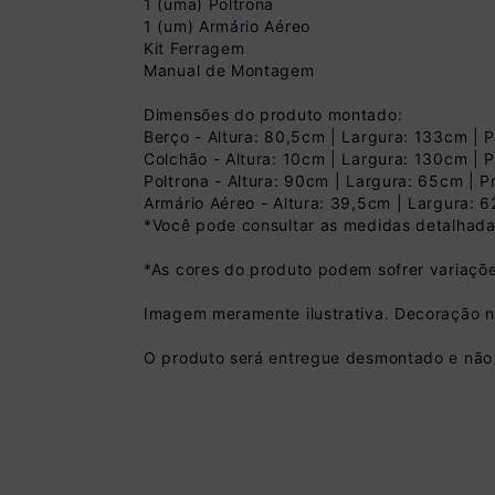
1 (uma) Poltrona
1 (um) Armário Aéreo
Kit Ferragem
Manual de Montagem
Dimensões do produto montado:
Berço - Altura: 80,5cm | Largura: 133cm |
Colchão - Altura: 10cm | Largura: 130cm |
Poltrona - Altura: 90cm | Largura: 65cm | 
Armário Aéreo - Altura: 39,5cm | Largura: 
Pix
*Você pode consultar as medidas detalhada
R$ 1.079,99 à vist
*As cores do produto podem sofrer variaçõe
(
10
% de desconto)
Você economiza
Imagem meramente ilustrativa. Decoração 
O produto será entregue desmontado e não 