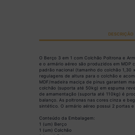
DESCRIÇÃO
O Berço 3 em 1 com Colchão Poltrona e Arm
e o armário aéreo são produzidos em MDP co
padrão nacional (tamanho do colchão 1,30 x
regulagens de altura para o colchão e acom
MDF/madeira maciça de pinus garantem mai
colchão (suporta até 50kg) em espuma revest
de amamentação (suporta até 110kg) é pro
balanço. As poltronas nas cores cinza e b
sintético. O armário aéreo possui 2 portas e
Conteúdo da Embalagem:
1 (um) Berço
1 (um) Colchão