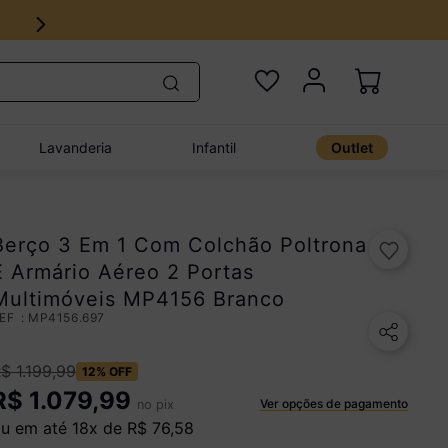
Lavanderia
Infantil
Outlet
Berço 3 Em 1 Com Colchão Poltrona
E Armário Aéreo 2 Portas
Multimóveis MP4156 Branco
:
MP4156.697
R$
1
.
199
,
99
12%
OFF
R$
1.079,99
Ver opções de pagamento
no pix
u em até
18
x de
R$
76
,
58