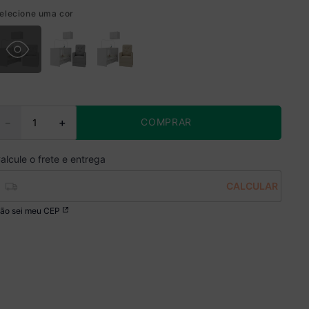
elecione uma cor
COMPRAR
－
＋
ão sei meu CEP