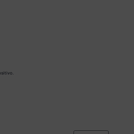
 à vista no Boleto
sitivo.
onto)
nomiza
R$ 60,00