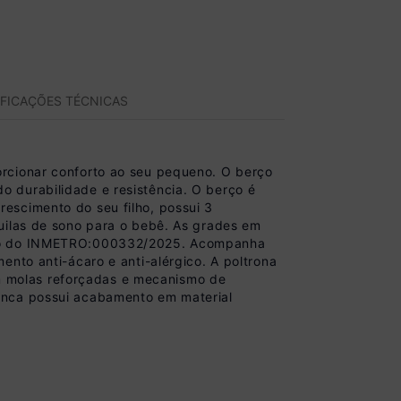
IFICAÇÕES TÉCNICAS
orcionar conforto ao seu pequeno. O berço
 durabilidade e resistência. O berço é
escimento do seu filho, possui 3
uilas de sono para o bebê. As grades em
ação do INMETRO:000332/2025. Acompanha
nto anti-ácaro e anti-alérgico. A poltrona
 molas reforçadas e mecanismo de
anca possui acabamento em material