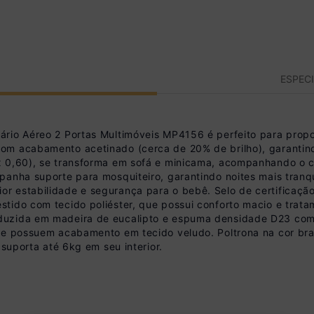
ESPEC
ário Aéreo 2 Portas Multimóveis MP4156 é perfeito para prop
m acabamento acetinado (cerca de 20% de brilho), garantindo
 0,60), se transforma em sofá e minicama, acompanhando o cr
panha suporte para mosquiteiro, garantindo noites mais tranq
or estabilidade e segurança para o bebê. Selo de certific
ido com tecido poliéster, que possui conforto macio e tratame
duzida em madeira de eucalipto e espuma densidade D23 com
ege possuem acabamento em tecido veludo. Poltrona na cor br
 suporta até 6kg em seu interior.