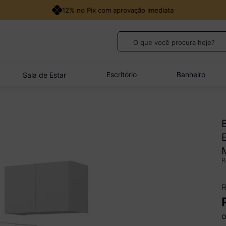
12% no Pix com aprovação imediata
O que você procura hoje?
TERMOS MAIS BUSCADOS
1
º
guarda roupa casal
Escritório
Banheiro
Sala de Estar
2
º
cozinha canto
3
º
veneza
4
º
quarto bebê completo
5
º
sofá
o