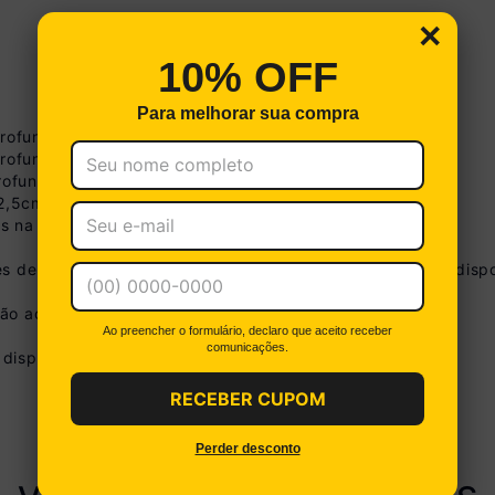
×
10% OFF
Para melhorar sua compra
 Profundidade: 66cm
 Profundidade: 60cm
Profundidade: 64cm
62,5cm | Profundidade: 31,5cm
Boleto
s na imagem técnica do produto.
Cartão de Crédito
a no Pix
R$ 1.139,99
s de tonalidade de acordo com as configurações do seu dispo
(
5
% de desc
Até 12x sem juros
R$ 120,00
Você eco
não acompanha o produto.
De 13x a 18x com juros
1,25% a.m
Ao preencher o formulário, declaro que aceito receber
Parcele em até 18x. Juros aplicados a partir da 13ª parcela
comunicações.
disponibilizamos o serviço de montagem.
Ver parcelamento detalhado
RECEBER CUPOM
Perder desconto