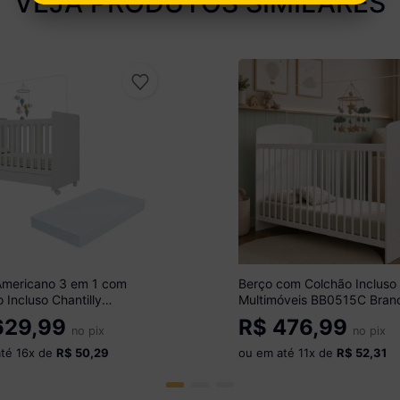
VEJA PRODUTOS SIMILARES
Americano 3 em 1 com
Berço com Colchão Incluso
 Incluso Chantilly
Multimóveis BB0515C Bran
óveis MP4299 Branco
29,99
R$
476,99
no pix
no pix
até
16
x de
R$ 50,29
ou em até
11
x de
R$ 52,31