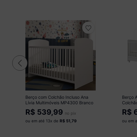
Berço com Colchão Incluso Ana
Berço 
Lívia Multimóveis MP4300 Branco
Colchão
Multim
R$
539,99
R$
6
no pix
ou em até
13
x de
R$ 51,79
ou em 