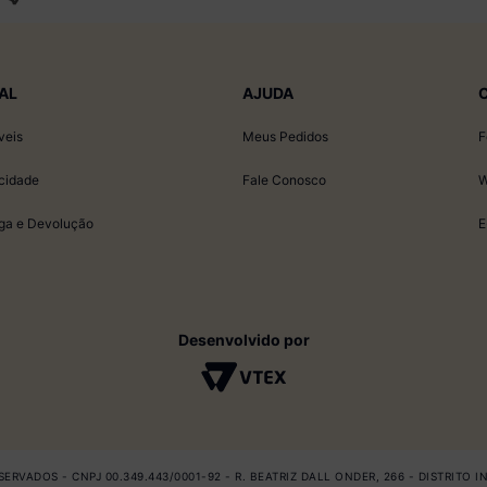
AL
AJUDA
veis
Meus Pedidos
F
acidade
Fale Conosco
W
ega e Devolução
E
Desenvolvido por
ERVADOS - CNPJ 00.349.443/0001-92 - R. BEATRIZ DALL ONDER, 266 - DISTRITO 