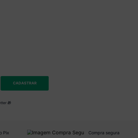
CADASTRAR
tter 🎁
o Pix
Compra segura