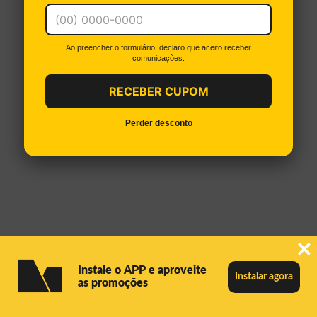
Ao preencher o formulário, declaro que aceito receber
comunicações.
RECEBER CUPOM
Perder desconto
Instale o APP e aproveite
Instalar agora
as promoções