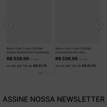
B
In
M
R
o
Berço 3 em 1 com Colchão
Berço 3 em 1 com Colchão
Incluso Multimóveis Framboesa
Incluso Doce de Leite
MP4302 Branco
Multimóveis MP4310 Rosa
R$
539,99
R$
539,99
no pix
no pix
ou em até
13
x de
R$ 51,79
ou em até
13
x de
R$ 51,79
ASSINE NOSSA NEWSLETTER