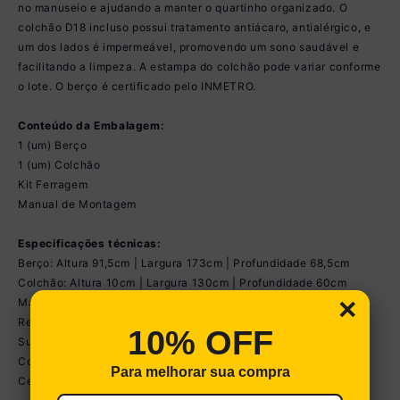
no manuseio e ajudando a manter o quartinho organizado. O
colchão D18 incluso possui tratamento antiácaro, antialérgico, e
um dos lados é impermeável, promovendo um sono saudável e
facilitando a limpeza. A estampa do colchão pode variar conforme
o lote. O berço é certificado pelo INMETRO.
Conteúdo da Embalagem:
1 (um) Berço
1 (um) Colchão
Kit Ferragem
Manual de Montagem
Especificações técnicas:
Berço: Altura 91,5cm | Largura 173cm | Profundidade 68,5cm
Colchão: Altura 10cm | Largura 130cm | Profundidade 60cm
×
Material: MDP
Regulagem de altura: 3 níveis
10% OFF
Suporte para mosquiteiro: Sim
Colchão incluso: Sim, tamanho 130x60cm
Para melhorar sua compra
Certificado pelo Inmetro: Sim (Selo n° 001073/2017)