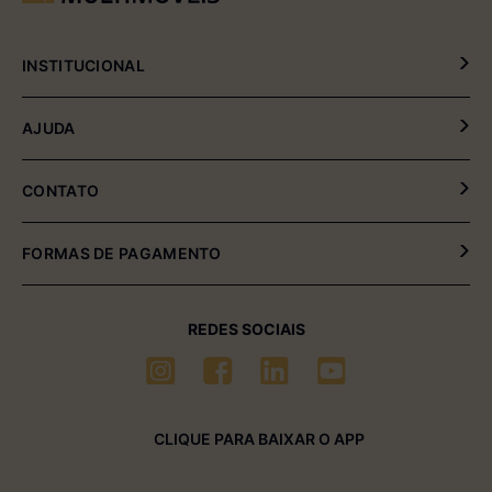
INSTITUCIONAL
Política de Privacidade
AJUDA
Política de Entrega e Devolução
Meus Pedidos
CONTATO
Fale Conosco
(54) 2102-4000 (08:00hrs às 17:30hrs)
FORMAS DE PAGAMENTO
(54) 99611-6238 (seg à sexta-feira)
sac01@multimóveis.com
REDES SOCIAIS
CLIQUE PARA BAIXAR O APP