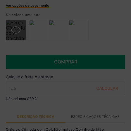
Ver opções de pagamento
Boleto
Selecione uma cor
R$ 854,99 à vista no Boleto
(
5
% de desconto)
Você economiza
R$ 45,00
COMPRAR
Não sei meu CEP
DESCRIÇÃO TÉCNICA
ESPECIFICAÇÕES TÉCNICAS
O Berço Cômoda com Colchão Incluso Colinho de Mãe