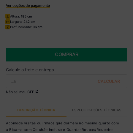
Ver opções de pagamento
Boleto
Altura:
185 cm
R$ 1.899,99 à vista no Boleto
Largura:
242 cm
(
5
% de desconto)
Profundidade:
96 cm
Você economiza
R$ 100,00
COMPRAR
Não sei meu CEP
DESCRIÇÃO TÉCNICA
ESPECIFICAÇÕES TÉCNICAS
Acomode visitas ou irmãos que dormem no mesmo quarto com
a Bicama com Colchão Incluso e Guarda-Roupas/Roupeiro