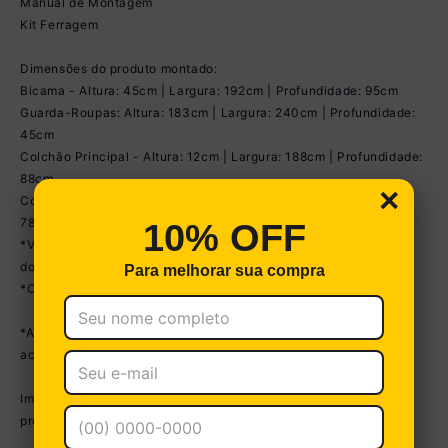
Manual de Montagem
Kit Ferragem
Dimensões do produto montado:
Bicama - Altura: 45cm | Largura: 192cm | Profundidade: 95cm
Guarda-Roupas: Altura: 183cm | Largura: 240cm | Profundidade:
45cm
Colchão Principal - Altura: 12cm | Largura: 188cm | Profundidade:
88cm
×
Colchão Auxiliar - Altura: 12cm | Largura: 188cm | Profundidade:
78cm
10% OFF
*Você pode consultar as medidas detalhadas na imagem técnica
do produto.
Para melhorar sua compra
*Obrigatório fixar o guarda-roupas na parede.
*As cores do produto podem sofrer variações de tonalidade de
acordo com as configurações do seu dispositivo.
Imagem meramente ilustrativa. Decoração não acompanha o
produto.