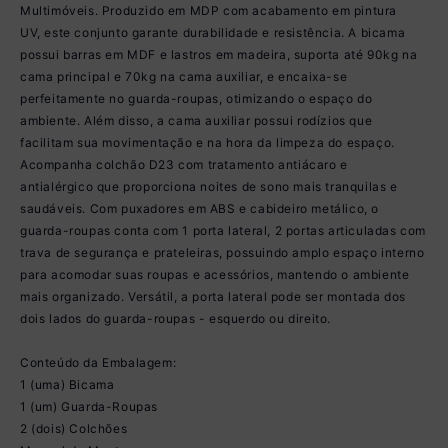
Multimóveis. Produzido em MDP com acabamento em pintura
UV, este conjunto garante durabilidade e resistência. A bicama
possui barras em MDF e lastros em madeira, suporta até 90kg na
cama principal e 70kg na cama auxiliar, e encaixa-se
perfeitamente no guarda-roupas, otimizando o espaço do
ambiente. Além disso, a cama auxiliar possui rodízios que
facilitam sua movimentação e na hora da limpeza do espaço.
Acompanha colchão D23 com tratamento antiácaro e
antialérgico que proporciona noites de sono mais tranquilas e
saudáveis. Com puxadores em ABS e cabideiro metálico, o
guarda-roupas conta com 1 porta lateral, 2 portas articuladas com
trava de segurança e prateleiras, possuindo amplo espaço interno
para acomodar suas roupas e acessórios, mantendo o ambiente
mais organizado. Versátil, a porta lateral pode ser montada dos
dois lados do guarda-roupas - esquerdo ou direito.
Conteúdo da Embalagem:
1 (uma) Bicama
1 (um) Guarda-Roupas
2 (dois) Colchões