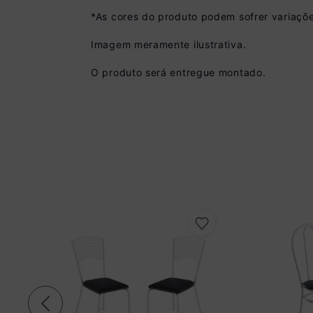
*As cores do produto podem sofrer variaçõe
Imagem meramente ilustrativa.
Pix
O produto será entregue montado.
R$ 1.079,99 à vist
(
10
% de desconto)
Você economiza