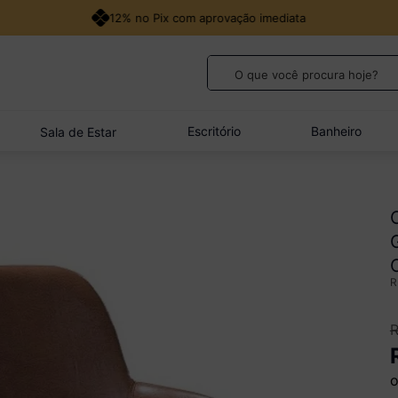
12% no Pix com aprovação imediata
O que você procura hoje?
TERMOS MAIS BUSCADOS
1
º
guarda roupa casal
Escritório
Banheiro
Sala de Estar
2
º
cozinha canto
3
º
sofá
4
º
veneza
5
º
quarto bebê completo
o