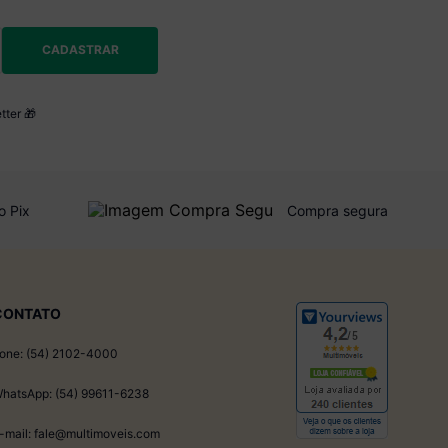
CADASTRAR
tter 🎁
o Pix
Compra segura
CONTATO
one: (54) 2102-4000
hatsApp: (54) 99611-6238
-mail: fale@multimoveis.com