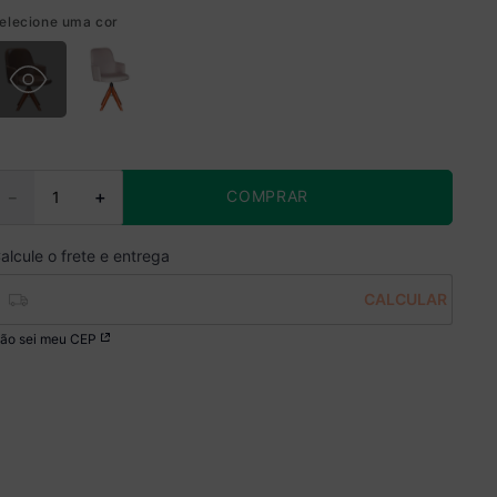
elecione uma cor
COMPRAR
－
＋
ão sei meu CEP