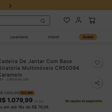
Lavanderia
Infantil
Outlet
Cadeira De Jantar Com Base
Giratória Multimóveis CR50094
Caramelo
:
CR50094.U65
R$
1
.
199
,
99
12%
OFF
R$
1.079,99
Ver opções de pagamento
no pix
u em até
18
x de
R$
76
,
58