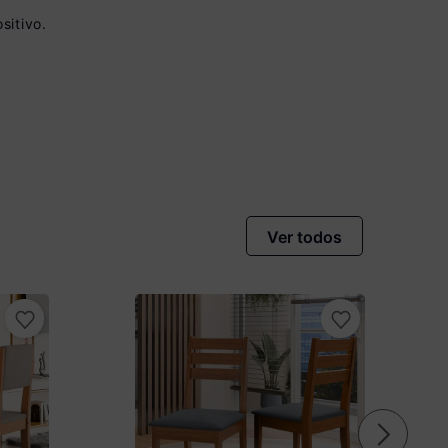
sitivo.
 à vista no Boleto
onto)
nomiza
R$ 60,00
Ver todos