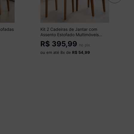
tofadas
Kit 2 Cadeiras de Jantar com
Assento Estofado Multimóveis
CR50253 Cinamomo/Grafite
R$
395,99
no pix
ou em até
8
x de
R$ 54,99