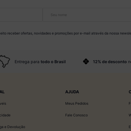
eito receber ofertas, novidades e promoções por e-mail através da nossa newsle
Entrega para
todo o Brasil
12% de desconto
n
AL
AJUDA
veis
Meus Pedidos
F
acidade
Fale Conosco
W
ega e Devolução
E