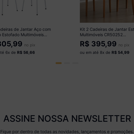
adeiras de Jantar Aço com
Kit 2 Cadeiras de Jantar Es
 Estofado Multimóveis
Multimóveis CR50252
0 Branco/Preto
Cinamomo/Mascavo
05,99
R$
395,99
no pix
no pix
até
6
x de
R$ 56,66
ou em até
8
x de
R$ 54,99
ASSINE NOSSA NEWSLETTER
Fique por dentro de todas as novidades, lançamentos e promoções.