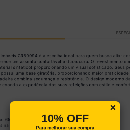
ESPEC
timóveis CR50094 é a escolha ideal para quem busca aliar con
erece um assento confortável e duradouro. O revestimento em
aterial sintético) proporcionando um visual sofisticado. Seu
possui uma base giratória, proporcionando maior praticidade 
adeira combina segurança e resistência. O design moderno da
evando a experiência das suas refeições com estilo e confor
×
10% OFF
de: 65cm
s na imagem técnica do produto.
Para melhorar sua compra