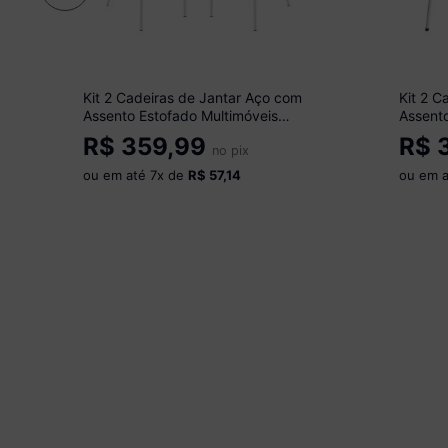
Kit 2 Cadeiras de Jantar Aço com
Kit 2 C
Assento Estofado Multimóveis
Assento
CR50268 Branco/Preto
CR5027
R$
359,99
R$
3
no pix
ou em até
7
x de
R$ 57,14
ou em 