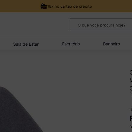
18x no cartão de crédito
O que você procura hoje?
TERMOS MAIS BUSCADOS
1
º
guarda roupa casal
Escritório
Banheiro
Sala de Estar
2
º
cozinha canto
3
º
veneza
4
º
sofá
5
º
quarto bebê completo
o