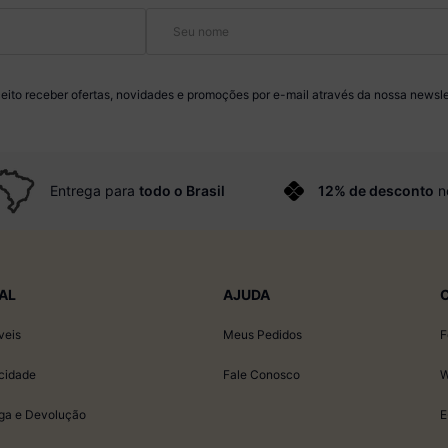
eito receber ofertas, novidades e promoções por e-mail através da nossa newsle
Entrega para
todo o Brasil
12% de desconto
n
AL
AJUDA
veis
Meus Pedidos
F
acidade
Fale Conosco
W
ega e Devolução
E