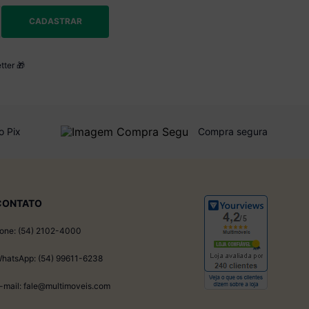
CADASTRAR
tter 🎁
o Pix
Compra segura
CONTATO
one: (54) 2102-4000
hatsApp: (54) 99611-6238
-mail: fale@multimoveis.com