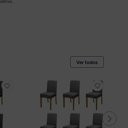
sitivo.
 vista no Boleto
onto)
nomiza
R$ 50,00
Ver todos