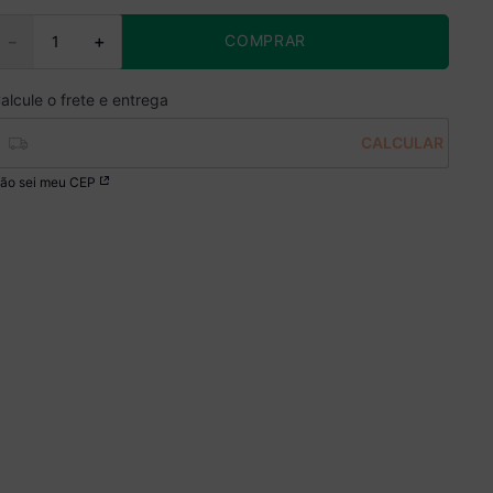
COMPRAR
－
＋
ão sei meu CEP