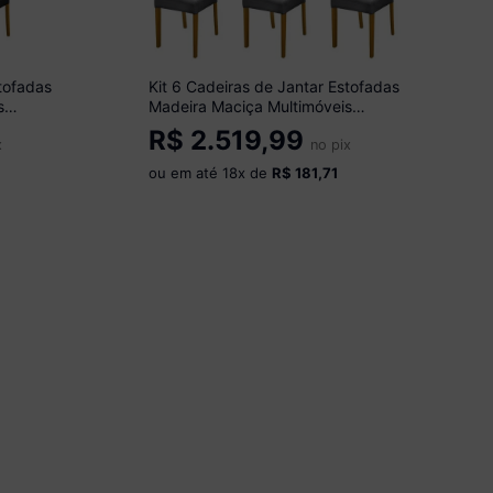
stofadas
Kit 6 Cadeiras de Jantar Estofadas
s
Madeira Maciça Multimóveis
CR15023 Madeirado/Cinza
R$
2.519,99
x
no pix
ou em até
18
x de
R$ 181,71