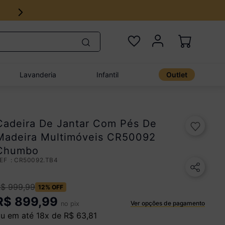
Lavanderia
Infantil
Outlet
Cadeira De Jantar Com Pés De
Madeira Multimóveis CR50092
Chumbo
:
CR50092.TB4
R$
999
,
99
12%
OFF
R$
899,99
Ver opções de pagamento
no pix
u em até
18
x de
R$
63
,
81