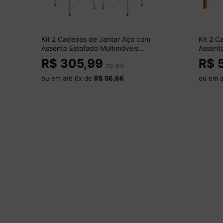
Kit 2 Cadeiras de Jantar Aço com
Kit 2 C
Assento Estofado Multimóveis
Assento
CR50270 Branco/Preto
CR5025
R$
305,99
R$
5
no pix
ou em até
6
x de
R$ 56,66
ou em 