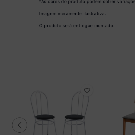
*As cores do produto podem sofrer variaçõe
Imagem meramente ilustrativa.
Pix
O produto será entregue montado.
R$ 899,99 à vista
(
10
% de desconto)
Você economiza