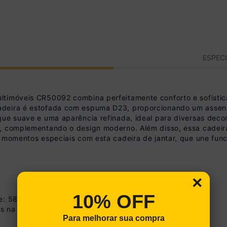
ESPEC
ltimóveis CR50092 combina perfeitamente conforto e sofistic
adeira é estofada com espuma D23, proporcionando um assent
que suave e uma aparência refinada, ideal para diversas dec
e, complementando o design moderno. Além disso, essa cadeir
m momentos especiais com esta cadeira de jantar, que une func
×
10% OFF
de: 58cm
s na imagem técnica do produto.
Para melhorar sua compra