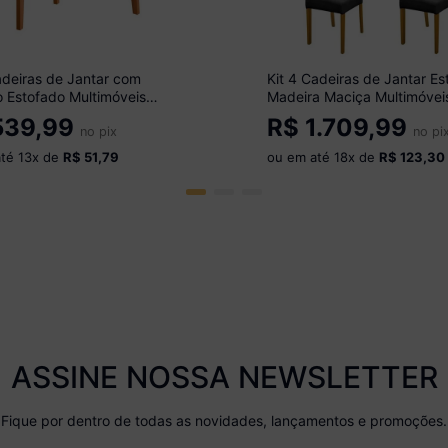
adeiras de Jantar com
Kit 4 Cadeiras de Jantar E
 Estofado Multimóveis
Madeira Maciça Multimóvei
8 Cinamomo/Grafite
CR15021 Madeirado/Preto
39,99
R$
1.709,99
no pix
no pi
até
13
x de
R$ 51,79
ou em até
18
x de
R$ 123,30
ASSINE NOSSA NEWSLETTER
Fique por dentro de todas as novidades, lançamentos e promoções.