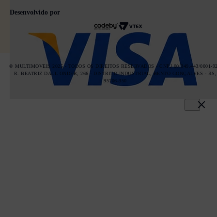
Desenvolvido por
© MULTIMOVEIS 2025 - TODOS OS DIREITOS RESERVADOS - CNPJ 00.349.443/0001-92
R. BEATRIZ DALL ONDER, 266 - DISTRITO INDUSTRIAL, BENTO GONÇALVES - RS,
95706-350