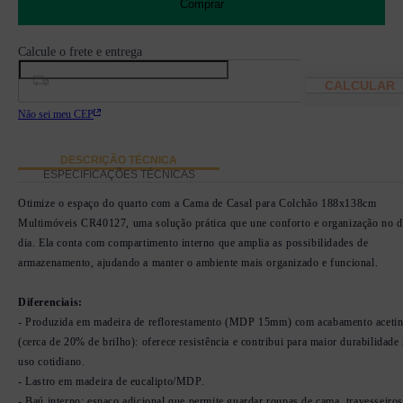
Comprar
Não sei meu CEP
DESCRIÇÃO TÉCNICA
ESPECIFICAÇÕES TÉCNICAS
Otimize o espaço do quarto com a Cama de Casal para Colchão 188x138cm
Multimóveis CR40127, uma solução prática que une conforto e organização no d
dia. Ela conta com compartimento interno que amplia as possibilidades de
armazenamento, ajudando a manter o ambiente mais organizado e funcional.
Diferenciais:
- Produzida em madeira de reflorestamento (MDP 15mm) com acabamento aceti
(cerca de 20% de brilho): oferece resistência e contribui para maior durabilidade
uso cotidiano.
- Lastro em madeira de eucalipto/MDP.
- Baú interno: espaço adicional que permite guardar roupas de cama, travesseiros