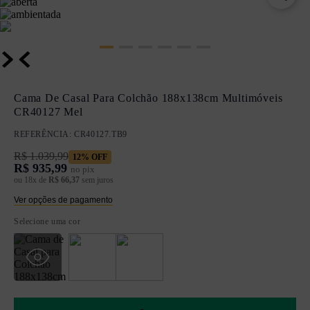
Cama De Casal Para Colchão 188x138cm Multimóveis
CR40127 Mel
REFERÊNCIA
:
CR40127.TB9
R$
1
.
039
,
99
12%
OFF
R$
935,99
no pix
ou
18
x de
R$
66
,
37
sem juros
Ver opções de pagamento
Selecione uma cor