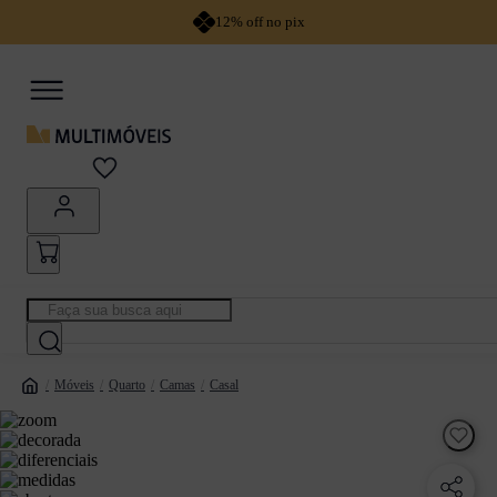
12% off no pix
Faça sua busca aqui
Móveis
Quarto
Camas
Casal