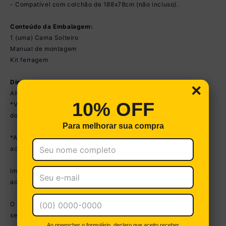
- Compatível com colchão de 188x78cm (não incluso).
Conteúdo da Embalagem:
1 (uma) Cama Solteiro
Manual de montagem
Kit ferragem
Dimensões do Produto Montado:
×
Altura: 36cm | Largura: 192cm | Profundidade: 82,2cm
10% OFF
*Você pode consultar as medidas detalhadas na imagem técnica
do produto.
Para melhorar sua compra
*As cores do produto podem sofrer variações de tonalidade de
acordo com as configurações do seu dispositivo.
Imagem meramente ilustrativa. Decoração e colchão não
acompanham o produto.
O produto será entregue desmontado e não disponibilizamos o
serviço de montagem.
Ao preencher o formulário, declaro que aceito receber