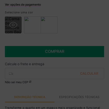
Ver opções de pagamento
Boleto
Selecione uma cor
R$ 759,99 à vista no Boleto
(
5
% de desconto)
Você economiza
R$ 40,00
COMPRAR
Não sei meu CEP
DESCRIÇÃO TÉCNICA
ESPECIFICAÇÕES TÉCNICAS
Transforme o quarto em um espaço mais organizado e funcional