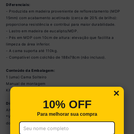
Diferenciais:
- Produzida em madeira proveniente de reflorestamento (MDP
15mm) com acabamento acetinado (cerca de 20% de brilho):
proporciona resistência e contribui para maior durabilidade.
- Lastro em madeira de eucalipto/MDP.
- Pés em MDP com 10cm de altura: elevação que facilita a
limpeza da área inferior.
- A cama suporta até 110kg.
- Compatível com colchão de 188x78cm (não incluso).
Conteúdo da Embalagem:
1 (uma) Cama Solteiro
Manual de montagem
×
Kit ferragem
10% OFF
Dimensões do Produto Montado:
Altura: 36cm | Largura: 192cm | Profundidade: 82cm
Para melhorar sua compra
*Você pode consultar as medidas detalhadas na imagem técnica
do produto.