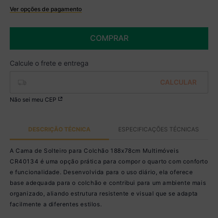
Ver opções de pagamento
Boleto
R$ 503,49 à vista no Boleto
COMPRAR
(
5
% de desconto)
Você economiza
R$ 26,50
Não sei meu CEP
DESCRIÇÃO TÉCNICA
ESPECIFICAÇÕES TÉCNICAS
A Cama de Solteiro para Colchão 188x78cm Multimóveis
CR40134 é uma opção prática para compor o quarto com conforto
e funcionalidade. Desenvolvida para o uso diário, ela oferece
base adequada para o colchão e contribui para um ambiente mais
organizado, aliando estrutura resistente e visual que se adapta
facilmente a diferentes estilos.