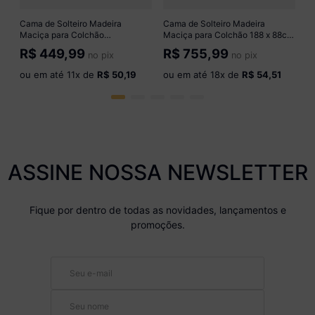
o
Cama de Solteiro Madeira
Cama de Solteiro Madeira
Maciça para Colchão
Maciça para Colchão 188 x 88cm
78/88x188cm Multimóveis
Multimóveis CR35241 Castanho
R$
449,99
R$
755,99
no pix
no pix
CR35254 Imbuia
ou em até
11
x de
R$ 50,19
ou em até
18
x de
R$ 54,51
ASSINE NOSSA NEWSLETTER
Fique por dentro de todas as novidades, lançamentos e
promoções.