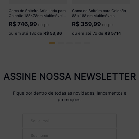
o
Cama de Solteiro Articulada para
Cama de Solteiro para Colchão
Colchão 188x78cm Multimóveis
88 x 188 cm Multimóveis
CR40129 Grafite
CR35253 Nogal/Branco
R$
746,99
R$
359,99
no pix
no pix
ou em até
18
x de
R$ 53,86
ou em até
7
x de
R$ 57,14
ASSINE NOSSA NEWSLETTER
Fique por dentro de todas as novidades, lançamentos e
promoções.