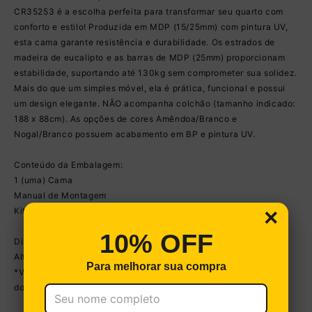
CR35253 é a escolha perfeita para transformar seu quarto com
conforto e estilo! Produzida em MDP (15/25mm) com pintura UV,
esta cama garante resistência e durabilidade. Os estrados de
madeira de eucalipto e as barras de MDP (25mm) proporcionam
estabilidade, suportando até 130kg sem comprometer sua solidez.
Mais do que um simples móvel, ela é prática, funcional e possui
um design elegante. NÃO acompanha colchão (tamanho indicado:
188 x 88cm). As opções de cores Amêndoa/Branco e
Nogal/Branco possuem acabamento em BP e pintura UV.
Conteúdo da Embalagem:
1 (uma) Cama
Manual de Montagem
×
Kit Ferragem
10% OFF
Dimensões do produto montado:
Altura: 92cm | Largura: 196cm | Profundidade: 96,7cm
Para melhorar sua compra
*Você pode consultar as medidas detalhadas na imagem técnica
do produto.