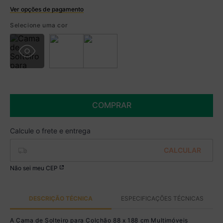
Ver opções de pagamento
Boleto
Selecione uma cor
R$ 379,99 à vista no Boleto
(
5
% de desconto)
Você economiza
R$ 20,00
COMPRAR
Não sei meu CEP
DESCRIÇÃO TÉCNICA
ESPECIFICAÇÕES TÉCNICAS
A Cama de Solteiro para Colchão 88 x 188 cm Multimóveis