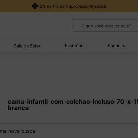
12% no Pix com aprovação imediata
O que você procura hoje?
TERMOS MAIS BUSCADOS
1
º
guarda roupa casal
Escritório
Banheiro
Sala de Estar
2
º
cozinha canto
3
º
sofá
4
º
veneza
5
º
quarto bebê completo
cama-infantil-com-colchao-incluso-70-x
branca
a nova busca