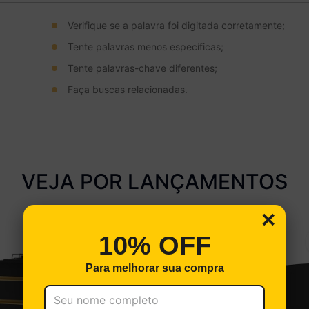
Verifique se a palavra foi digitada corretamente;
Tente palavras menos específicas;
Tente palavras-chave diferentes;
Faça buscas relacionadas.
VEJA POR LANÇAMENTOS
×
10% OFF
Para melhorar sua compra