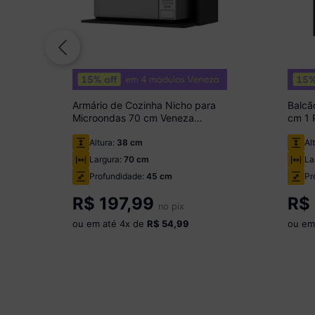
Armário de Cozinha Nicho para
Balcã
Microondas 70 cm Veneza
cm 1 
Multimóveis MP3737 Preto
Multi
Altura:
38 cm
Al
Largura:
70 cm
La
Profundidade:
45 cm
Pr
R$
197,99
R$
no pix
ou em até
4
x de
R$ 54,99
ou em