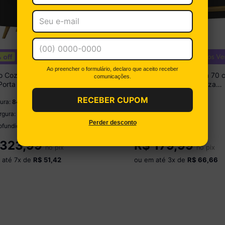
Ao preencher o formulário, declaro que aceito receber
o Cozinha para Cooktop 70
Armário Aéreo Cozinha 70 
comunicações.
Porta 1 Gaveta Veneza
Porta Basculante Veneza
móveis Preto
Multimóveis Preto
RECEBER CUPOM
tura:
84 cm
Altura:
33 cm
rgura:
70 cm
Largura:
70 cm
Perder desconto
ofundidade:
53 cm
Profundidade:
32 cm
323,99
R$
179,99
no pix
no pix
 até
7
x de
R$ 51,42
ou em até
3
x de
R$ 66,66