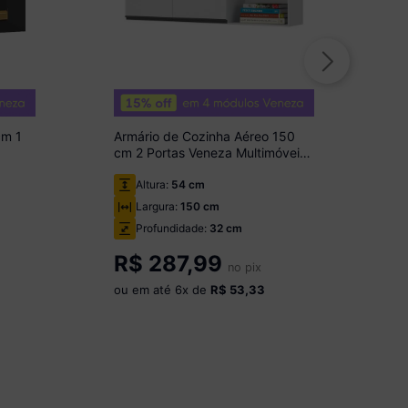
cm 1
Armário de Cozinha Aéreo 150
cm 2 Portas Veneza Multimóveis
MP3741.964 Branco/Preto
Altura:
54 cm
Largura:
150 cm
Profundidade:
32 cm
R$
287,99
no pix
ou em até
6
x de
R$ 53,33